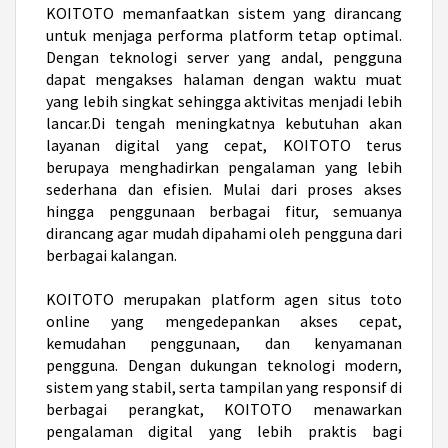
KOITOTO memanfaatkan sistem yang dirancang
untuk menjaga performa platform tetap optimal.
Dengan teknologi server yang andal, pengguna
dapat mengakses halaman dengan waktu muat
yang lebih singkat sehingga aktivitas menjadi lebih
lancar.Di tengah meningkatnya kebutuhan akan
layanan digital yang cepat, KOITOTO terus
berupaya menghadirkan pengalaman yang lebih
sederhana dan efisien. Mulai dari proses akses
hingga penggunaan berbagai fitur, semuanya
dirancang agar mudah dipahami oleh pengguna dari
berbagai kalangan.
KOITOTO merupakan platform agen situs toto
online yang mengedepankan akses cepat,
kemudahan penggunaan, dan kenyamanan
pengguna. Dengan dukungan teknologi modern,
sistem yang stabil, serta tampilan yang responsif di
berbagai perangkat, KOITOTO menawarkan
pengalaman digital yang lebih praktis bagi