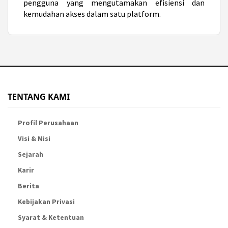
pengguna yang mengutamakan efisiensi dan
kemudahan akses dalam satu platform.
TENTANG KAMI
Profil Perusahaan
Visi & Misi
Sejarah
Karir
Berita
Kebijakan Privasi
Syarat & Ketentuan