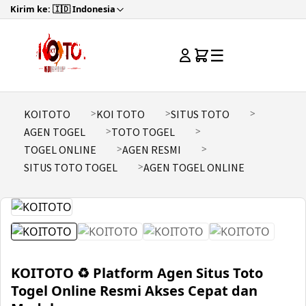
Kirim ke: 🇮🇩 Indonesia
☰
KOITOTO
KOI TOTO
SITUS TOTO
AGEN TOGEL
TOTO TOGEL
TOGEL ONLINE
AGEN RESMI
SITUS TOTO TOGEL
AGEN TOGEL ONLINE
KOITOTO ♻️ Platform Agen Situs Toto
Togel Online Resmi Akses Cepat dan