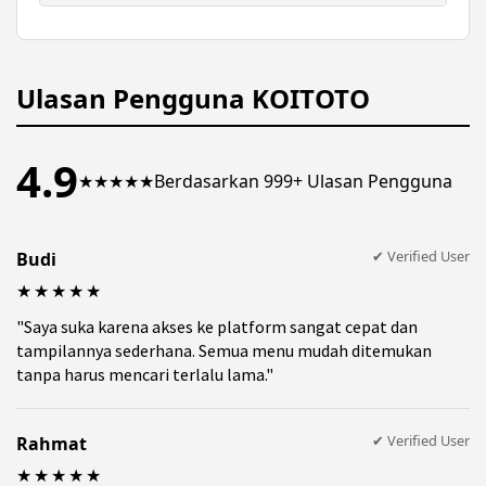
kendala teknis yang terjadi saat menggunakan
Platform umumnya menerapkan sistem
platform.
keamanan untuk membantu menjaga data
pengguna tetap terlindungi selama penggunaan
layanan.
Ulasan Pengguna KOITOTO
4.9
★★★★★
Berdasarkan 999+ Ulasan Pengguna
✔ Verified User
Budi
★★★★★
"Saya suka karena akses ke platform sangat cepat dan
tampilannya sederhana. Semua menu mudah ditemukan
tanpa harus mencari terlalu lama."
✔ Verified User
Rahmat
★★★★★