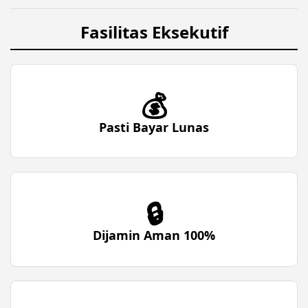
Fasilitas Eksekutif
💰
Pasti Bayar Lunas
🔒
Dijamin Aman 100%