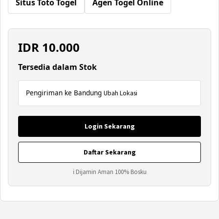
Situs Toto Togel
Agen Togel Online
IDR
10.000
Tersedia dalam Stok
Pengiriman ke Bandung
Ubah Lokasi
Login Sekarang
Daftar Sekarang
ℹ Dijamin Aman 100% Bosku