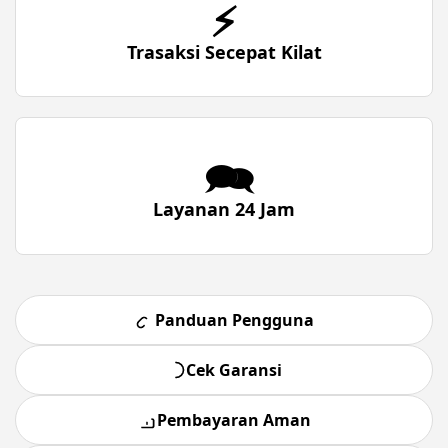
⚡
Trasaksi Secepat Kilat
🗪
Layanan 24 Jam
Panduan Pengguna
Cek Garansi
Pembayaran Aman