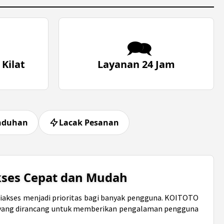
🗪
 Kilat
Layanan 24 Jam
nduhan
Lacak Pesanan
Akses Cepat dan Mudah
diakses menjadi prioritas bagi banyak pengguna. KOITOTO
nan yang dirancang untuk memberikan pengalaman pengguna