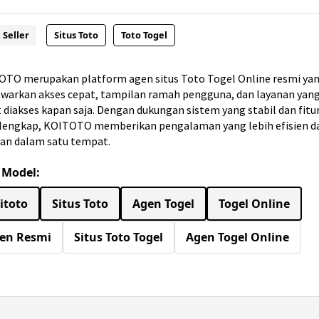
 Seller
Situs Toto
Toto Togel
TO merupakan platform agen situs Toto Togel Online resmi ya
arkan akses cepat, tampilan ramah pengguna, dan layanan yan
 diakses kapan saja. Dengan dukungan sistem yang stabil dan fitu
lengkap, KOITOTO memberikan pengalaman yang lebih efisien d
an dalam satu tempat.
h Model:
itoto
Situs Toto
Agen Togel
Togel Online
en Resmi
Situs Toto Togel
Agen Togel Online