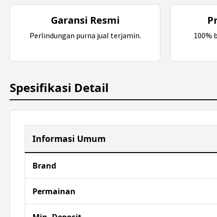
Garansi Resmi
P
Perlindungan purna jual terjamin.
100% ba
Spesifikasi Detail
Informasi Umum
Brand
Permainan