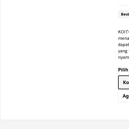
Best
KOITO
menaw
dapat
yang 
nyam
Pili
Ko
Ag