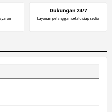
Dukungan 24/7
ayaran
Layanan pelanggan selalu siap sedia.