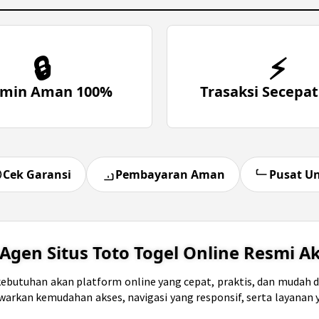
🔒
⚡
amin Aman 100%
Trasaksi Secepat
Cek Garansi
Pembayaran Aman
Pusat U
Agen Situs Toto Togel Online Resmi 
kebutuhan akan platform online yang cepat, praktis, dan mudah 
awarkan kemudahan akses, navigasi yang responsif, serta laya