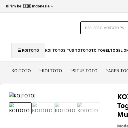
Kirim ke: 🇮🇩 Indonesia
☰ KOITOTO
KOI TOTO
SITUS TOTO
TOTO TOGEL
TOGEL ON
KOITOTO
KOI TOTO
SITUS TOTO
AGEN TO
KOI
To
Mu
Mode