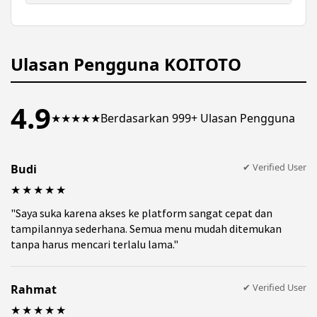
kendala teknis yang terjadi saat menggunakan
Platform umumnya menerapkan sistem
platform.
keamanan untuk membantu menjaga data
pengguna tetap terlindungi selama penggunaan
layanan.
Ulasan Pengguna KOITOTO
4.9
★★★★★
Berdasarkan 999+ Ulasan Pengguna
✔ Verified User
Budi
★★★★★
"Saya suka karena akses ke platform sangat cepat dan
tampilannya sederhana. Semua menu mudah ditemukan
tanpa harus mencari terlalu lama."
✔ Verified User
Rahmat
★★★★★