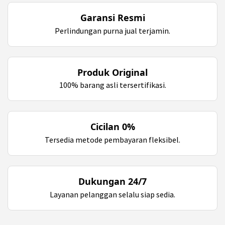
Garansi Resmi
Perlindungan purna jual terjamin.
Produk Original
100% barang asli tersertifikasi.
Cicilan 0%
Tersedia metode pembayaran fleksibel.
Dukungan 24/7
Layanan pelanggan selalu siap sedia.