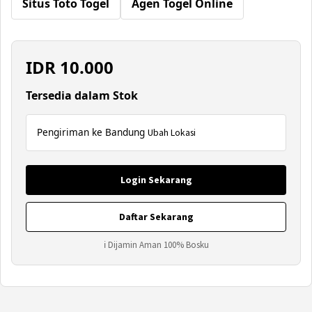
Situs Toto Togel
Agen Togel Online
IDR
10.000
Tersedia dalam Stok
Pengiriman ke Bandung
Ubah Lokasi
Login Sekarang
Daftar Sekarang
ℹ Dijamin Aman 100% Bosku