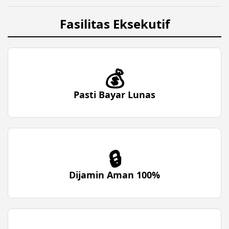
Fasilitas Eksekutif
💰
Pasti Bayar Lunas
🔒
Dijamin Aman 100%