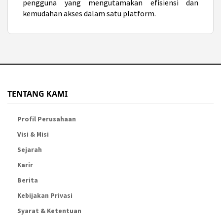
pengguna yang mengutamakan efisiensi dan
kemudahan akses dalam satu platform.
TENTANG KAMI
Profil Perusahaan
Visi & Misi
Sejarah
Karir
Berita
Kebijakan Privasi
Syarat & Ketentuan