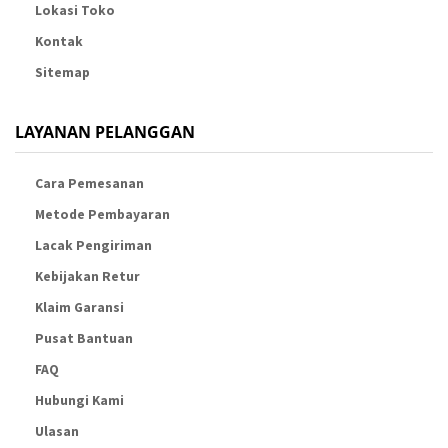
Lokasi Toko
Kontak
Sitemap
LAYANAN PELANGGAN
Cara Pemesanan
Metode Pembayaran
Lacak Pengiriman
Kebijakan Retur
Klaim Garansi
Pusat Bantuan
FAQ
Hubungi Kami
Ulasan