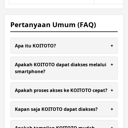
Pertanyaan Umum (FAQ)
Apa itu KOITOTO?
+
KOITOTO adalah platform online yang dirancang
untuk memberikan kemudahan akses, navigasi
Apakah KOITOTO dapat diakses melalui
+
yang sederhana, serta pengalaman penggunaan
smartphone?
yang nyaman melalui berbagai perangkat.
Ya. KOITOTO telah dioptimalkan untuk perangkat
mobile sehingga dapat diakses dengan lancar
Apakah proses akses ke KOITOTO cepat?
+
menggunakan smartphone maupun tablet tanpa
mengurangi kenyamanan pengguna.
KOITOTO mengutamakan performa platform
yang responsif sehingga pengguna dapat
Kapan saja KOITOTO dapat diakses?
+
mengakses berbagai fitur dengan lebih cepat dan
efisien.
Platform dapat diakses selama 24 jam sehingga
pengguna memiliki fleksibilitas untuk
Apakah tampilan KOITOTO mudah
+