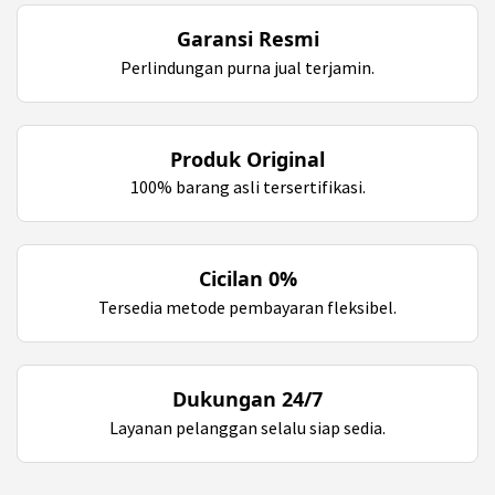
Garansi Resmi
Perlindungan purna jual terjamin.
Produk Original
100% barang asli tersertifikasi.
Cicilan 0%
Tersedia metode pembayaran fleksibel.
Dukungan 24/7
Layanan pelanggan selalu siap sedia.