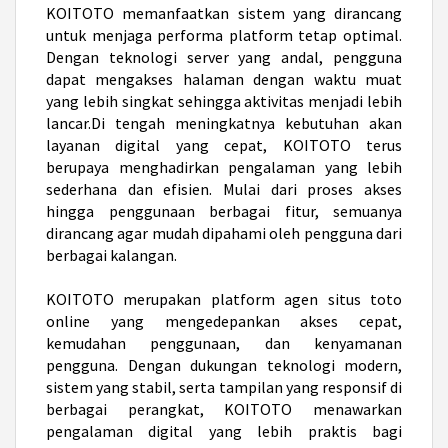
KOITOTO memanfaatkan sistem yang dirancang
untuk menjaga performa platform tetap optimal.
Dengan teknologi server yang andal, pengguna
dapat mengakses halaman dengan waktu muat
yang lebih singkat sehingga aktivitas menjadi lebih
lancar.Di tengah meningkatnya kebutuhan akan
layanan digital yang cepat, KOITOTO terus
berupaya menghadirkan pengalaman yang lebih
sederhana dan efisien. Mulai dari proses akses
hingga penggunaan berbagai fitur, semuanya
dirancang agar mudah dipahami oleh pengguna dari
berbagai kalangan.
KOITOTO merupakan platform agen situs toto
online yang mengedepankan akses cepat,
kemudahan penggunaan, dan kenyamanan
pengguna. Dengan dukungan teknologi modern,
sistem yang stabil, serta tampilan yang responsif di
berbagai perangkat, KOITOTO menawarkan
pengalaman digital yang lebih praktis bagi