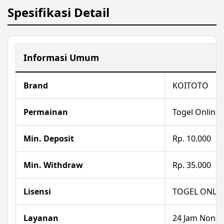
Spesifikasi Detail
Informasi Umum
Brand
KOITOTO
Permainan
Togel Online
Min. Deposit
Rp. 10.000
Min. Withdraw
Rp. 35.000
Lisensi
TOGEL ONLI
Layanan
24 Jam Nonst