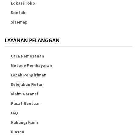
Lokasi Toko
Kontak
Sitemap
LAYANAN PELANGGAN
Cara Pemesanan
Metode Pembayaran
Lacak Pengiriman
Kebijakan Retur
Klaim Garansi
Pusat Bantuan
FAQ
Hubungi Kami
Ulasan