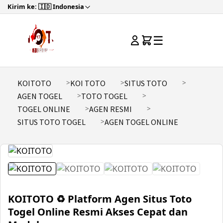
Kirim ke: 🇮🇩 Indonesia
☰
KOITOTO
KOI TOTO
SITUS TOTO
AGEN TOGEL
TOTO TOGEL
TOGEL ONLINE
AGEN RESMI
SITUS TOTO TOGEL
AGEN TOGEL ONLINE
KOITOTO ♻️ Platform Agen Situs Toto
Togel Online Resmi Akses Cepat dan