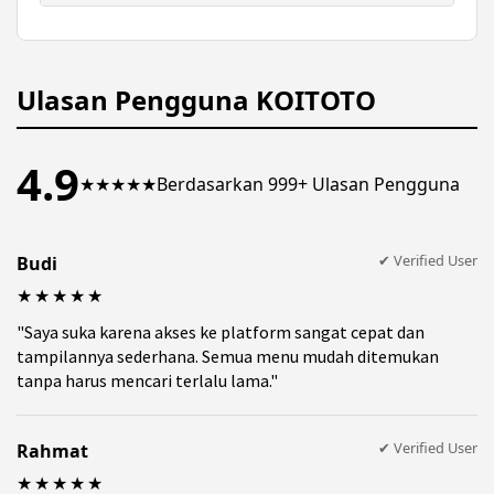
kendala teknis yang terjadi saat menggunakan
Platform umumnya menerapkan sistem
platform.
keamanan untuk membantu menjaga data
pengguna tetap terlindungi selama penggunaan
layanan.
Ulasan Pengguna KOITOTO
4.9
★★★★★
Berdasarkan 999+ Ulasan Pengguna
✔ Verified User
Budi
★★★★★
"Saya suka karena akses ke platform sangat cepat dan
tampilannya sederhana. Semua menu mudah ditemukan
tanpa harus mencari terlalu lama."
✔ Verified User
Rahmat
★★★★★