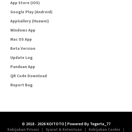
App Store (iOS)
Google Play (Android)
AppGallery (Huawei)
Windows App
Mac OS App
Beta Version
Update Log
Panduan App
QR Code Download
Report Bug
© 2018 - 2026 KOITOTO | Powered By Tegerta_77
|
|
|
Kebijakan Privasi
Syarat & Ketentuan
Kebijakan Cookie