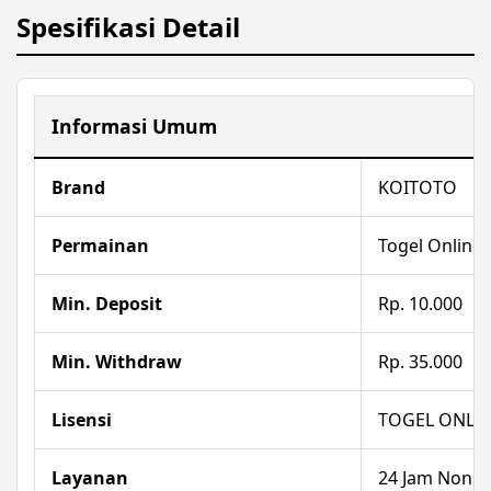
Spesifikasi Detail
Informasi Umum
Brand
KOITOTO
Permainan
Togel Online
Min. Deposit
Rp. 10.000
Min. Withdraw
Rp. 35.000
Lisensi
TOGEL ONLI
Layanan
24 Jam Nonst