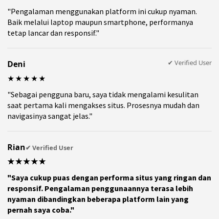
"Pengalaman menggunakan platform ini cukup nyaman.
Baik melalui laptop maupun smartphone, performanya
tetap lancar dan responsif."
✔ Verified User
Deni
★★★★★
"Sebagai pengguna baru, saya tidak mengalami kesulitan
saat pertama kali mengakses situs. Prosesnya mudah dan
navigasinya sangat jelas."
Rian
✔ Verified User
★★★★★
"Saya cukup puas dengan performa situs yang ringan dan
responsif. Pengalaman penggunaannya terasa lebih
nyaman dibandingkan beberapa platform lain yang
pernah saya coba."