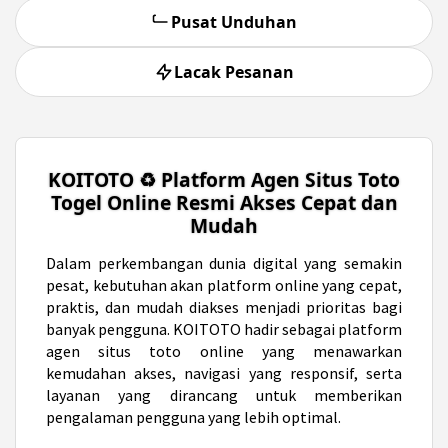
Pusat Unduhan
Lacak Pesanan
KOITOTO ♻️ Platform Agen Situs Toto
Togel Online Resmi Akses Cepat dan
Mudah
Dalam perkembangan dunia digital yang semakin
pesat,
kebutuhan akan platform online yang cepat,
praktis, dan mudah diakses menjadi prioritas bagi
banyak pengguna. KOITOTO hadir sebagai platform
agen situs toto online yang menawarkan
kemudahan akses, navigasi yang responsif, serta
layanan yang dirancang untuk memberikan
pengalaman pengguna yang lebih optimal.