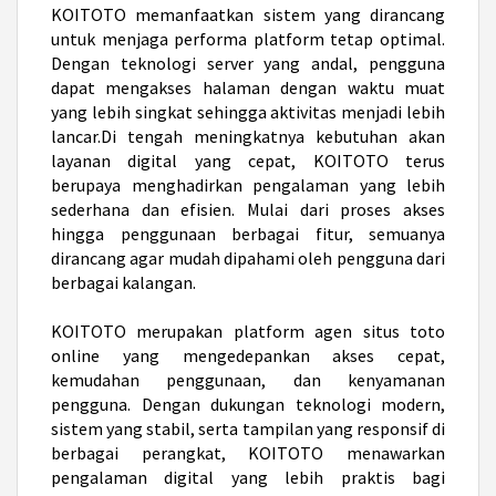
KOITOTO memanfaatkan sistem yang dirancang
untuk menjaga performa platform tetap optimal.
Dengan teknologi server yang andal, pengguna
dapat mengakses halaman dengan waktu muat
yang lebih singkat sehingga aktivitas menjadi lebih
lancar.Di tengah meningkatnya kebutuhan akan
layanan digital yang cepat, KOITOTO terus
berupaya menghadirkan pengalaman yang lebih
sederhana dan efisien. Mulai dari proses akses
hingga penggunaan berbagai fitur, semuanya
dirancang agar mudah dipahami oleh pengguna dari
berbagai kalangan.
KOITOTO merupakan platform agen situs toto
online yang mengedepankan akses cepat,
kemudahan penggunaan, dan kenyamanan
pengguna. Dengan dukungan teknologi modern,
sistem yang stabil, serta tampilan yang responsif di
berbagai perangkat, KOITOTO menawarkan
pengalaman digital yang lebih praktis bagi