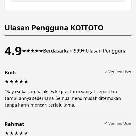
kendala teknis yang terjadi saat menggunakan
Platform umumnya menerapkan sistem
platform.
keamanan untuk membantu menjaga data
pengguna tetap terlindungi selama penggunaan
layanan.
Ulasan Pengguna KOITOTO
4.9
★★★★★
Berdasarkan 999+ Ulasan Pengguna
✔ Verified User
Budi
★★★★★
"Saya suka karena akses ke platform sangat cepat dan
tampilannya sederhana. Semua menu mudah ditemukan
tanpa harus mencari terlalu lama."
✔ Verified User
Rahmat
★★★★★