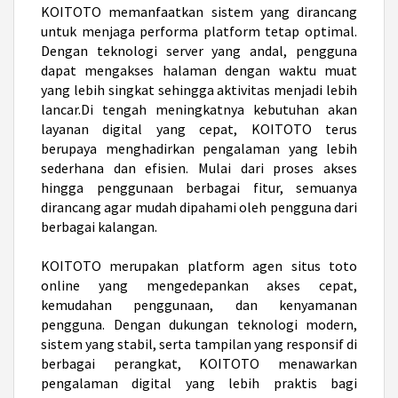
KOITOTO memanfaatkan sistem yang dirancang
untuk menjaga performa platform tetap optimal.
Dengan teknologi server yang andal, pengguna
dapat mengakses halaman dengan waktu muat
yang lebih singkat sehingga aktivitas menjadi lebih
lancar.Di tengah meningkatnya kebutuhan akan
layanan digital yang cepat, KOITOTO terus
berupaya menghadirkan pengalaman yang lebih
sederhana dan efisien. Mulai dari proses akses
hingga penggunaan berbagai fitur, semuanya
dirancang agar mudah dipahami oleh pengguna dari
berbagai kalangan.
KOITOTO merupakan platform agen situs toto
online yang mengedepankan akses cepat,
kemudahan penggunaan, dan kenyamanan
pengguna. Dengan dukungan teknologi modern,
sistem yang stabil, serta tampilan yang responsif di
berbagai perangkat, KOITOTO menawarkan
pengalaman digital yang lebih praktis bagi