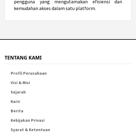
pengguna yang mengutamakan efisiensi dan
kemudahan akses dalam satu platform.
TENTANG KAMI
Profil Perusahaan
Visi & Misi
Sejarah
Karir
Berita
Kebijakan Privasi
Syarat & Ketentuan