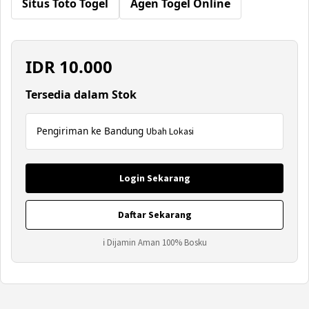
Situs Toto Togel
Agen Togel Online
IDR
10.000
Tersedia dalam Stok
Pengiriman ke Bandung
Ubah Lokasi
Login Sekarang
Daftar Sekarang
ℹ Dijamin Aman 100% Bosku