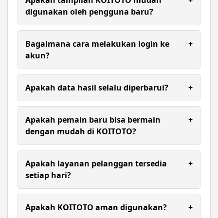
mengunjungi situs kapan pun sesuai kebutuhan.
digunakan oleh pengguna baru?
Tentu. KOITOTO dirancang dengan antarmuka
yang sederhana dan ramah pengguna sehingga
Bagaimana cara melakukan login ke
+
memudahkan navigasi, termasuk bagi pengguna
akun?
yang baru pertama kali mengakses platform.
Ya, seluruh hasil keluaran togel diperbarui secara
live dan mengikuti result resmi sehingga member
Apakah data hasil selalu diperbarui?
+
dapat melihat angka keluaran dengan cepat,
tepat, dan terpercaya.
Ya, sistem biasanya memperbarui informasi hasil
secara berkala sesuai dengan waktu rilis resmi dari
Apakah pemain baru bisa bermain
+
setiap pasaran.
dengan mudah di KOITOTO?
Tentu. KOITOTO memiliki tampilan situs
sederhana dan mudah dipahami sehingga pemain
Apakah layanan pelanggan tersedia
+
baru dapat melakukan registrasi, deposit, hingga
setiap hari?
memasang taruhan hanya dalam beberapa
langkah saja.
Layanan pelanggan biasanya tersedia untuk
membantu pengguna yang membutuhkan
Apakah KOITOTO aman digunakan?
+
informasi terkait akun, transaksi, maupun