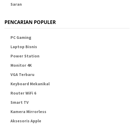
Saran
PENCARIAN POPULER
PC Gaming
Laptop Bisnis
Power Station
Monitor 4K
VGA Terbaru
Keyboard Mekanikal
Router WiFi 6
Smart TV
Kamera Mirrorless
Aksesoris Apple