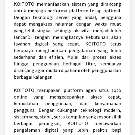
KOITOTO memanfaatkan sistem yang dirancang
untuk menjaga performa platform tetap optimal.
Dengan teknologi server yang andal, pengguna
dapat mengakses halaman dengan waktu muat
yang lebih singkat sehingga aktivitas menjadi lebih
lancar.Di tengah meningkatnya kebutuhan akan
layanan digital yang cepat, KOITOTO terus
berupaya menghadirkan pengalaman yang lebih
sederhana dan efisien. Mulai dari proses akses
hingga penggunaan berbagai fitur, semuanya
dirancang agar mudah dipahami oleh pengguna dari
berbagai kalangan.
KOITOTO merupakan platform agen situs toto
online yang mengedepankan akses cepat,
kemudahan penggunaan, dan kenyamanan
pengguna. Dengan dukungan teknologi modern,
sistem yang stabil, serta tampilan yang responsif di
berbagai perangkat, KOITOTO menawarkan
pengalaman digital yang lebih praktis bagi