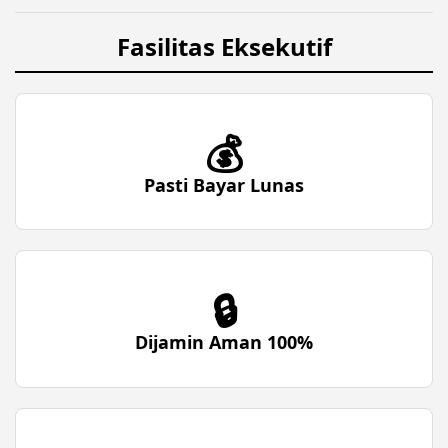
Fasilitas Eksekutif
💰
Pasti Bayar Lunas
🔒
Dijamin Aman 100%