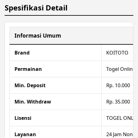
Spesifikasi Detail
Informasi Umum
Brand
KOITOTO
Permainan
Togel Online
Min. Deposit
Rp. 10.000
Min. Withdraw
Rp. 35.000
Lisensi
TOGEL ONLI
Layanan
24 Jam Nonst