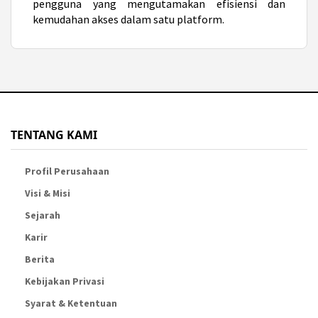
pengguna yang mengutamakan efisiensi dan
kemudahan akses dalam satu platform.
TENTANG KAMI
Profil Perusahaan
Visi & Misi
Sejarah
Karir
Berita
Kebijakan Privasi
Syarat & Ketentuan