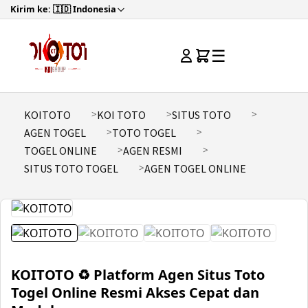
Kirim ke: 🇮🇩 Indonesia
☰
KOITOTO
KOI TOTO
SITUS TOTO
AGEN TOGEL
TOTO TOGEL
TOGEL ONLINE
AGEN RESMI
SITUS TOTO TOGEL
AGEN TOGEL ONLINE
KOITOTO ♻️ Platform Agen Situs Toto
Togel Online Resmi Akses Cepat dan