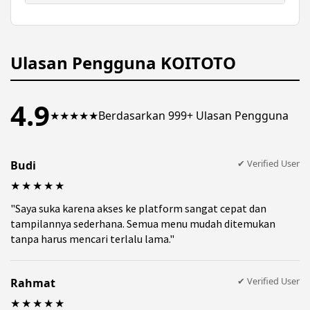
kendala teknis yang terjadi saat menggunakan
Platform umumnya menerapkan sistem
platform.
keamanan untuk membantu menjaga data
pengguna tetap terlindungi selama penggunaan
layanan.
Ulasan Pengguna KOITOTO
4.9
★★★★★
Berdasarkan 999+ Ulasan Pengguna
✔ Verified User
Budi
★★★★★
"Saya suka karena akses ke platform sangat cepat dan
tampilannya sederhana. Semua menu mudah ditemukan
tanpa harus mencari terlalu lama."
✔ Verified User
Rahmat
★★★★★