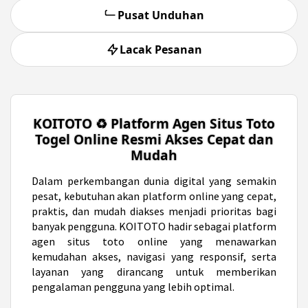
Pusat Unduhan
Lacak Pesanan
KOITOTO ♻️ Platform Agen Situs Toto
Togel Online Resmi Akses Cepat dan
Mudah
Dalam perkembangan dunia digital yang semakin
pesat,
kebutuhan akan platform online yang cepat,
praktis, dan mudah diakses menjadi prioritas bagi
banyak pengguna. KOITOTO hadir sebagai platform
agen situs toto online yang menawarkan
kemudahan akses, navigasi yang responsif, serta
layanan yang dirancang untuk memberikan
pengalaman pengguna yang lebih optimal.