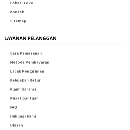
Lokasi Toko
Kontak
Sitemap
LAYANAN PELANGGAN
Cara Pemesanan
Metode Pembayaran
Lacak Pengiriman
Kebijakan Retur
Klaim Garansi
Pusat Bantuan
FAQ
Hubungi Kami
Ulasan