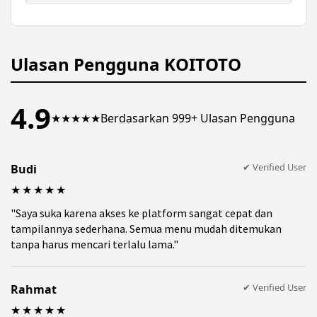
kendala teknis yang terjadi saat menggunakan
Platform umumnya menerapkan sistem
platform.
keamanan untuk membantu menjaga data
pengguna tetap terlindungi selama penggunaan
layanan.
Ulasan Pengguna KOITOTO
4.9
★★★★★
Berdasarkan 999+ Ulasan Pengguna
✔ Verified User
Budi
★★★★★
"Saya suka karena akses ke platform sangat cepat dan
tampilannya sederhana. Semua menu mudah ditemukan
tanpa harus mencari terlalu lama."
✔ Verified User
Rahmat
★★★★★