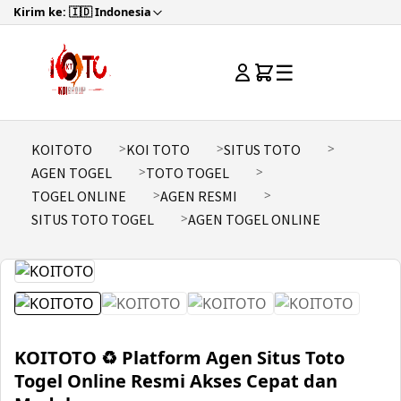
Kirim ke: 🇮🇩 Indonesia
☰
KOITOTO
KOI TOTO
SITUS TOTO
AGEN TOGEL
TOTO TOGEL
TOGEL ONLINE
AGEN RESMI
SITUS TOTO TOGEL
AGEN TOGEL ONLINE
KOITOTO ♻️ Platform Agen Situs Toto
Togel Online Resmi Akses Cepat dan