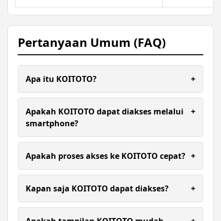
Pertanyaan Umum (FAQ)
Apa itu KOITOTO?
+
KOITOTO adalah platform online yang dirancang
untuk memberikan kemudahan akses, navigasi
Apakah KOITOTO dapat diakses melalui
+
yang sederhana, serta pengalaman penggunaan
smartphone?
yang nyaman melalui berbagai perangkat.
Ya. KOITOTO telah dioptimalkan untuk perangkat
mobile sehingga dapat diakses dengan lancar
Apakah proses akses ke KOITOTO cepat?
+
menggunakan smartphone maupun tablet tanpa
mengurangi kenyamanan pengguna.
KOITOTO mengutamakan performa platform
yang responsif sehingga pengguna dapat
Kapan saja KOITOTO dapat diakses?
+
mengakses berbagai fitur dengan lebih cepat dan
efisien.
Platform dapat diakses selama 24 jam sehingga
pengguna memiliki fleksibilitas untuk
Apakah tampilan KOITOTO mudah
+