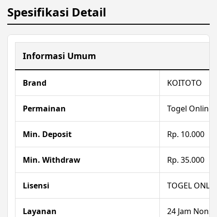
Spesifikasi Detail
Informasi Umum
Brand
KOITOTO
Permainan
Togel Online
Min. Deposit
Rp. 10.000
Min. Withdraw
Rp. 35.000
Lisensi
TOGEL ONLI
Layanan
24 Jam Nonst