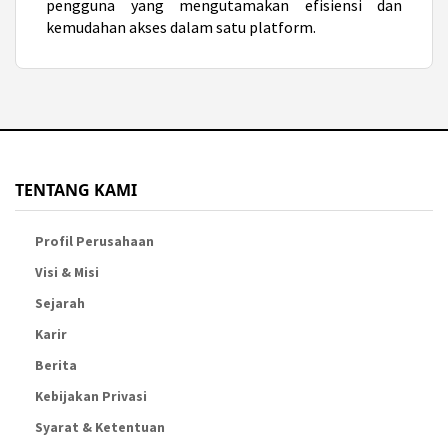
pengguna yang mengutamakan efisiensi dan
kemudahan akses dalam satu platform.
TENTANG KAMI
Profil Perusahaan
Visi & Misi
Sejarah
Karir
Berita
Kebijakan Privasi
Syarat & Ketentuan