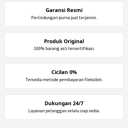
Garansi Resmi
Perlindungan purna jual terjamin.
Produk Original
100% barang asli tersertifikasi.
Cicilan 0%
Tersedia metode pembayaran fleksibel.
Dukungan 24/7
Layanan pelanggan selalu siap sedia.