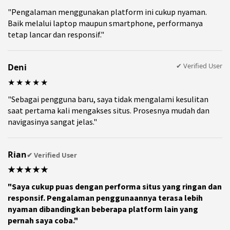
"Pengalaman menggunakan platform ini cukup nyaman.
Baik melalui laptop maupun smartphone, performanya
tetap lancar dan responsif."
✔ Verified User
Deni
★★★★★
"Sebagai pengguna baru, saya tidak mengalami kesulitan
saat pertama kali mengakses situs. Prosesnya mudah dan
navigasinya sangat jelas."
Rian
✔ Verified User
★★★★★
"Saya cukup puas dengan performa situs yang ringan dan
responsif. Pengalaman penggunaannya terasa lebih
nyaman dibandingkan beberapa platform lain yang
pernah saya coba."