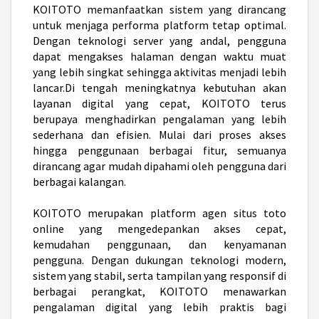
KOITOTO memanfaatkan sistem yang dirancang
untuk menjaga performa platform tetap optimal.
Dengan teknologi server yang andal, pengguna
dapat mengakses halaman dengan waktu muat
yang lebih singkat sehingga aktivitas menjadi lebih
lancar.Di tengah meningkatnya kebutuhan akan
layanan digital yang cepat, KOITOTO terus
berupaya menghadirkan pengalaman yang lebih
sederhana dan efisien. Mulai dari proses akses
hingga penggunaan berbagai fitur, semuanya
dirancang agar mudah dipahami oleh pengguna dari
berbagai kalangan.
KOITOTO merupakan platform agen situs toto
online yang mengedepankan akses cepat,
kemudahan penggunaan, dan kenyamanan
pengguna. Dengan dukungan teknologi modern,
sistem yang stabil, serta tampilan yang responsif di
berbagai perangkat, KOITOTO menawarkan
pengalaman digital yang lebih praktis bagi