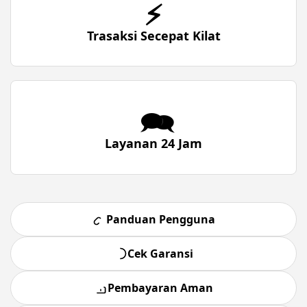
⚡
Trasaksi Secepat Kilat
🗪
Layanan 24 Jam
Panduan Pengguna
Cek Garansi
Pembayaran Aman