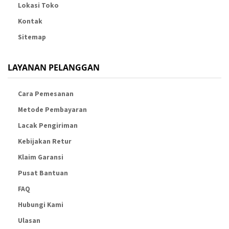
Lokasi Toko
Kontak
Sitemap
LAYANAN PELANGGAN
Cara Pemesanan
Metode Pembayaran
Lacak Pengiriman
Kebijakan Retur
Klaim Garansi
Pusat Bantuan
FAQ
Hubungi Kami
Ulasan