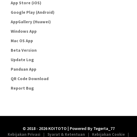
App Store (iOS)
Google Play (Android)
AppGallery (Huawei)
Windows App
Mac OS App
Beta Version
Update Log
Panduan App
QR Code Download
Report Bug
© 2018 - 2026 KOITOTO | Powered By Tegerta_77
|
|
|
Kebijakan Privasi
Syarat & Ketentuan
Kebijakan Cookie