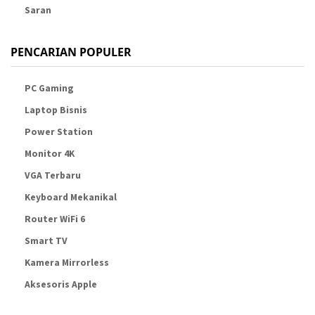
Saran
PENCARIAN POPULER
PC Gaming
Laptop Bisnis
Power Station
Monitor 4K
VGA Terbaru
Keyboard Mekanikal
Router WiFi 6
Smart TV
Kamera Mirrorless
Aksesoris Apple