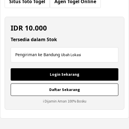
Situs Toto Togel
Agen Togel Online
IDR
10.000
Tersedia dalam Stok
Pengiriman ke Bandung
Ubah Lokasi
Login Sekarang
Daftar Sekarang
ℹ Dijamin Aman 100% Bosku