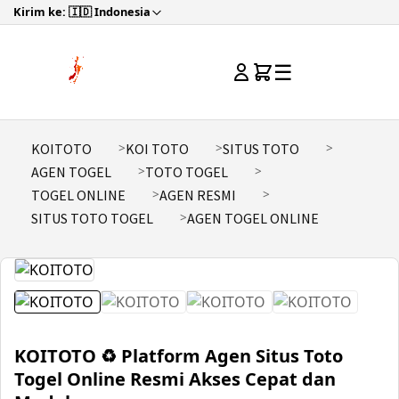
Kirim ke: 🇮🇩 Indonesia
☰
KOITOTO
KOI TOTO
SITUS TOTO
AGEN TOGEL
TOTO TOGEL
TOGEL ONLINE
AGEN RESMI
SITUS TOTO TOGEL
AGEN TOGEL ONLINE
KOITOTO ♻️ Platform Agen Situs Toto
Togel Online Resmi Akses Cepat dan