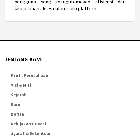
pengguna yang mengutamakan efisiensi dan
kemudahan akses dalam satu platform.
TENTANG KAMI
Profil Perusahaan
Visi & Misi
Sejarah
Karir
Berita
Kebijakan Privasi
Syarat & Ketentuan