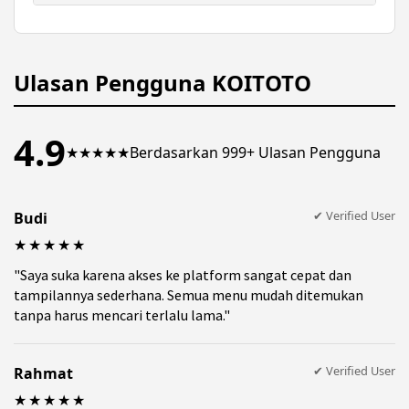
kendala teknis yang terjadi saat menggunakan
Platform umumnya menerapkan sistem
platform.
keamanan untuk membantu menjaga data
pengguna tetap terlindungi selama penggunaan
layanan.
Ulasan Pengguna KOITOTO
4.9
★★★★★
Berdasarkan 999+ Ulasan Pengguna
✔ Verified User
Budi
★★★★★
"Saya suka karena akses ke platform sangat cepat dan
tampilannya sederhana. Semua menu mudah ditemukan
tanpa harus mencari terlalu lama."
✔ Verified User
Rahmat
★★★★★