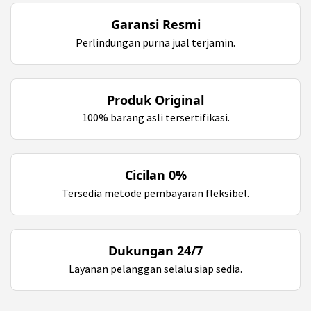
Garansi Resmi
Perlindungan purna jual terjamin.
Produk Original
100% barang asli tersertifikasi.
Cicilan 0%
Tersedia metode pembayaran fleksibel.
Dukungan 24/7
Layanan pelanggan selalu siap sedia.