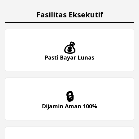
Fasilitas Eksekutif
💰
Pasti Bayar Lunas
🔒
Dijamin Aman 100%