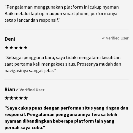
"Pengalaman menggunakan platform ini cukup nyaman.
Baik melalui laptop maupun smartphone, performanya
tetap lancar dan responsif."
✔ Verified User
Deni
★★★★★
"Sebagai pengguna baru, saya tidak mengalami kesulitan
saat pertama kali mengakses situs. Prosesnya mudah dan
navigasinya sangat jelas."
Rian
✔ Verified User
★★★★★
"Saya cukup puas dengan performa situs yang ringan dan
responsif. Pengalaman penggunaannya terasa lebih
nyaman dibandingkan beberapa platform lain yang
pernah saya coba."