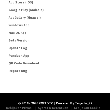
App Store (iOS)
Google Play (Android)
AppGallery (Huawei)
Windows App
Mac OS App
Beta Version
Update Log
Panduan App
QR Code Download
Report Bug
© 2018 - 2026 KOITOTO | Powered By Tegerta_77
|
|
|
Kebijakan Privasi
Syarat & Ketentuan
Kebijakan Cookie