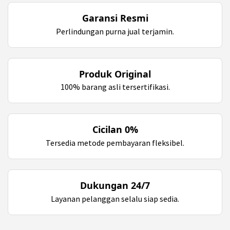
Garansi Resmi
Perlindungan purna jual terjamin.
Produk Original
100% barang asli tersertifikasi.
Cicilan 0%
Tersedia metode pembayaran fleksibel.
Dukungan 24/7
Layanan pelanggan selalu siap sedia.