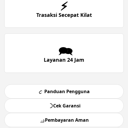
⚡
Trasaksi Secepat Kilat
🗪
Layanan 24 Jam
Panduan Pengguna
Cek Garansi
Pembayaran Aman