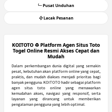
Pusat Unduhan
Lacak Pesanan
KOITOTO ♻️ Platform Agen Situs Toto
Togel Online Resmi Akses Cepat dan
Mudah
Dalam perkembangan dunia digital yang semakin
pesat,
kebutuhan akan platform online yang cepat,
praktis, dan mudah diakses menjadi prioritas bagi
banyak pengguna. KOITOTO hadir sebagai platform
agen situs toto online yang menawarkan
kemudahan akses, navigasi yang responsif, serta
layanan yang dirancang untuk memberikan
pengalaman pengguna yang lebih optimal.