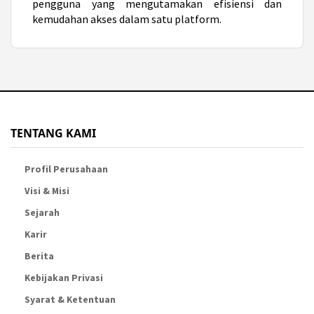
pengguna yang mengutamakan efisiensi dan
kemudahan akses dalam satu platform.
TENTANG KAMI
Profil Perusahaan
Visi & Misi
Sejarah
Karir
Berita
Kebijakan Privasi
Syarat & Ketentuan