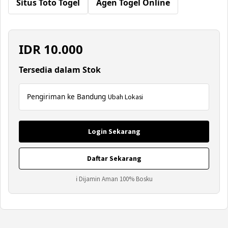
Situs Toto Togel
Agen Togel Online
IDR
10.000
Tersedia dalam Stok
Pengiriman ke Bandung
Ubah Lokasi
Login Sekarang
Daftar Sekarang
ℹ Dijamin Aman 100% Bosku