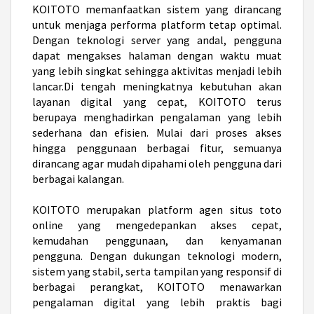
KOITOTO memanfaatkan sistem yang dirancang
untuk menjaga performa platform tetap optimal.
Dengan teknologi server yang andal, pengguna
dapat mengakses halaman dengan waktu muat
yang lebih singkat sehingga aktivitas menjadi lebih
lancar.Di tengah meningkatnya kebutuhan akan
layanan digital yang cepat, KOITOTO terus
berupaya menghadirkan pengalaman yang lebih
sederhana dan efisien. Mulai dari proses akses
hingga penggunaan berbagai fitur, semuanya
dirancang agar mudah dipahami oleh pengguna dari
berbagai kalangan.
KOITOTO merupakan platform agen situs toto
online yang mengedepankan akses cepat,
kemudahan penggunaan, dan kenyamanan
pengguna. Dengan dukungan teknologi modern,
sistem yang stabil, serta tampilan yang responsif di
berbagai perangkat, KOITOTO menawarkan
pengalaman digital yang lebih praktis bagi