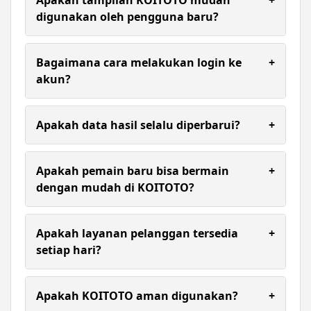
mengunjungi situs kapan pun sesuai kebutuhan.
digunakan oleh pengguna baru?
Tentu. KOITOTO dirancang dengan antarmuka
yang sederhana dan ramah pengguna sehingga
Bagaimana cara melakukan login ke
+
memudahkan navigasi, termasuk bagi pengguna
akun?
yang baru pertama kali mengakses platform.
Ya, seluruh hasil keluaran togel diperbarui secara
live dan mengikuti result resmi sehingga member
Apakah data hasil selalu diperbarui?
+
dapat melihat angka keluaran dengan cepat,
tepat, dan terpercaya.
Ya, sistem biasanya memperbarui informasi hasil
secara berkala sesuai dengan waktu rilis resmi dari
Apakah pemain baru bisa bermain
+
setiap pasaran.
dengan mudah di KOITOTO?
Tentu. KOITOTO memiliki tampilan situs
sederhana dan mudah dipahami sehingga pemain
Apakah layanan pelanggan tersedia
+
baru dapat melakukan registrasi, deposit, hingga
setiap hari?
memasang taruhan hanya dalam beberapa
langkah saja.
Layanan pelanggan biasanya tersedia untuk
membantu pengguna yang membutuhkan
Apakah KOITOTO aman digunakan?
+
informasi terkait akun, transaksi, maupun