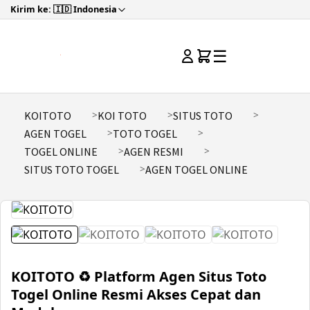
Kirim ke: 🇮🇩 Indonesia
☰
KOITOTO
KOI TOTO
SITUS TOTO
AGEN TOGEL
TOTO TOGEL
TOGEL ONLINE
AGEN RESMI
SITUS TOTO TOGEL
AGEN TOGEL ONLINE
KOITOTO ♻️ Platform Agen Situs Toto
Togel Online Resmi Akses Cepat dan