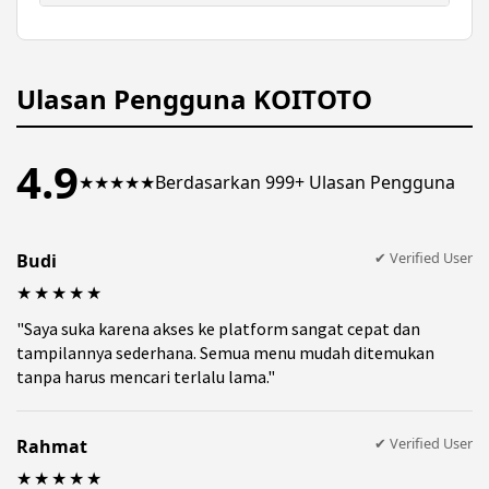
kendala teknis yang terjadi saat menggunakan
Platform umumnya menerapkan sistem
platform.
keamanan untuk membantu menjaga data
pengguna tetap terlindungi selama penggunaan
layanan.
Ulasan Pengguna KOITOTO
4.9
★★★★★
Berdasarkan 999+ Ulasan Pengguna
✔ Verified User
Budi
★★★★★
"Saya suka karena akses ke platform sangat cepat dan
tampilannya sederhana. Semua menu mudah ditemukan
tanpa harus mencari terlalu lama."
✔ Verified User
Rahmat
★★★★★