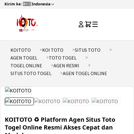
Kirim ke: 🇮🇩 Indonesia
☰
KOITOTO
KOI TOTO
SITUS TOTO
AGEN TOGEL
TOTO TOGEL
TOGEL ONLINE
AGEN RESMI
SITUS TOTO TOGEL
AGEN TOGEL ONLINE
KOITOTO ♻️ Platform Agen Situs Toto
Togel Online Resmi Akses Cepat dan