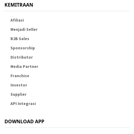
KEMITRAAN
Afiliasi
Menjadi Seller
B2B Sales
Sponsorship
Distributor
Media Partner
Franchise
Investor
Supplier
API Integrasi
DOWNLOAD APP