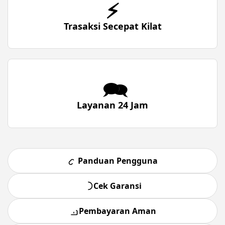
⚡
Trasaksi Secepat Kilat
🗪
Layanan 24 Jam
Panduan Pengguna
Cek Garansi
Pembayaran Aman