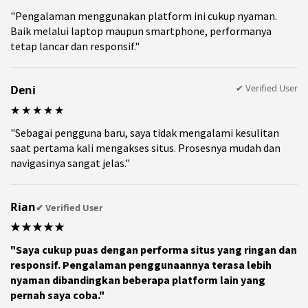
"Pengalaman menggunakan platform ini cukup nyaman.
Baik melalui laptop maupun smartphone, performanya
tetap lancar dan responsif."
✔ Verified User
Deni
★★★★★
"Sebagai pengguna baru, saya tidak mengalami kesulitan
saat pertama kali mengakses situs. Prosesnya mudah dan
navigasinya sangat jelas."
Rian
✔ Verified User
★★★★★
"Saya cukup puas dengan performa situs yang ringan dan
responsif. Pengalaman penggunaannya terasa lebih
nyaman dibandingkan beberapa platform lain yang
pernah saya coba."