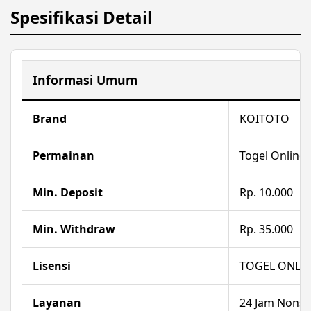
Spesifikasi Detail
Informasi Umum
Brand
KOITOTO
Permainan
Togel Online
Min. Deposit
Rp. 10.000
Min. Withdraw
Rp. 35.000
Lisensi
TOGEL ONLI
Layanan
24 Jam Nonst