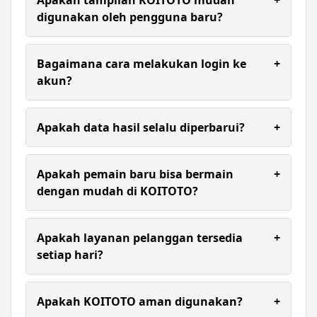
mengunjungi situs kapan pun sesuai kebutuhan.
digunakan oleh pengguna baru?
Tentu. KOITOTO dirancang dengan antarmuka
yang sederhana dan ramah pengguna sehingga
Bagaimana cara melakukan login ke
+
memudahkan navigasi, termasuk bagi pengguna
akun?
yang baru pertama kali mengakses platform.
Ya, seluruh hasil keluaran togel diperbarui secara
live dan mengikuti result resmi sehingga member
Apakah data hasil selalu diperbarui?
+
dapat melihat angka keluaran dengan cepat,
tepat, dan terpercaya.
Ya, sistem biasanya memperbarui informasi hasil
secara berkala sesuai dengan waktu rilis resmi dari
Apakah pemain baru bisa bermain
+
setiap pasaran.
dengan mudah di KOITOTO?
Tentu. KOITOTO memiliki tampilan situs
sederhana dan mudah dipahami sehingga pemain
Apakah layanan pelanggan tersedia
+
baru dapat melakukan registrasi, deposit, hingga
setiap hari?
memasang taruhan hanya dalam beberapa
langkah saja.
Layanan pelanggan biasanya tersedia untuk
membantu pengguna yang membutuhkan
Apakah KOITOTO aman digunakan?
+
informasi terkait akun, transaksi, maupun