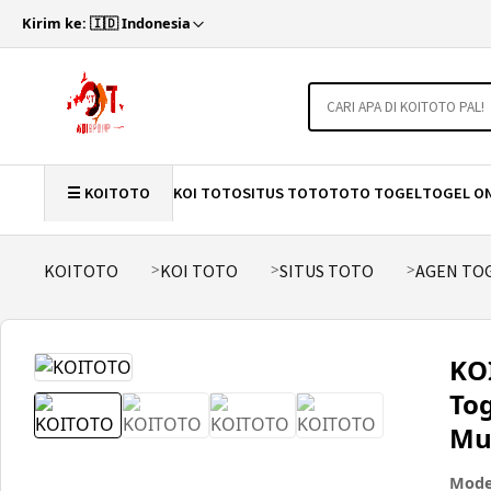
Kirim ke: 🇮🇩 Indonesia
☰ KOITOTO
KOI TOTO
SITUS TOTO
TOTO TOGEL
TOGEL ON
KOITOTO
KOI TOTO
SITUS TOTO
AGEN TO
KOI
To
Mu
Mode