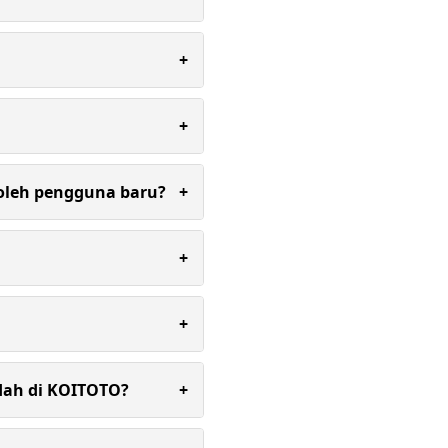
e sehingga dapat diakses
et tanpa mengurangi
+
onsif sehingga pengguna
efisien.
+
a memiliki fleksibilitas
leh pengguna baru?
+
derhana dan ramah
gi pengguna yang baru
+
an mengikuti result resmi
 cepat, tepat, dan
+
 berkala sesuai dengan
dah di KOITOTO?
+
n mudah dipahami sehingga