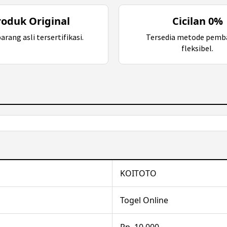
roduk Original
Cicilan 0%
rang asli tersertifikasi.
Tersedia metode pemb
fleksibel.
KOITOTO
Togel Online