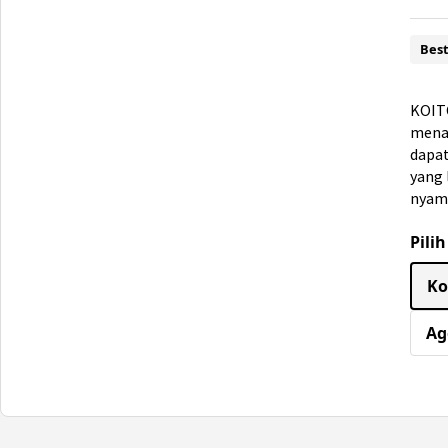
Best
KOITO
menaw
dapat
yang 
nyam
Pili
Ko
Ag