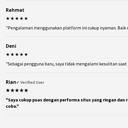
Rahmat
★★★★★
"Pengalaman menggunakan platform ini cukup nyaman. Baik m
Deni
★★★★★
"Sebagai pengguna baru, saya tidak mengalami kesulitan saat 
Rian
✔ Verified User
★★★★★
"Saya cukup puas dengan performa situs yang ringan dan 
coba."