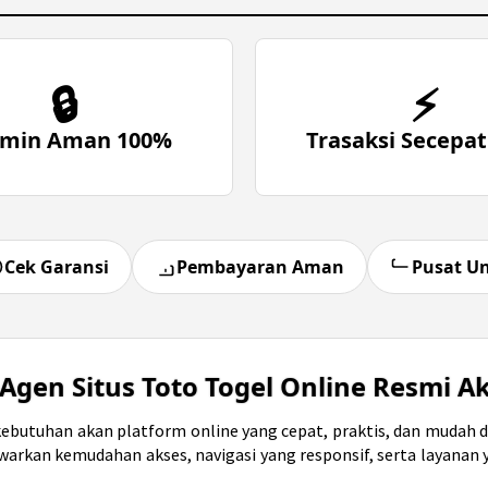
🔒
⚡
amin Aman 100%
Trasaksi Secepat
Cek Garansi
Pembayaran Aman
Pusat U
Agen Situs Toto Togel Online Resmi 
kebutuhan akan platform online yang cepat, praktis, dan mudah 
awarkan kemudahan akses, navigasi yang responsif, serta laya