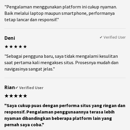
"Pengalaman menggunakan platform ini cukup nyaman.
Baik melalui laptop maupun smartphone, performanya
tetap lancar dan responsif."
✔ Verified User
Deni
★★★★★
"Sebagai pengguna baru, saya tidak mengalami kesulitan
saat pertama kali mengakses situs. Prosesnya mudah dan
navigasinya sangat jelas."
Rian
✔ Verified User
★★★★★
"Saya cukup puas dengan performa situs yang ringan dan
responsif. Pengalaman penggunaannya terasa lebih
nyaman dibandingkan beberapa platform lain yang
pernah saya coba."