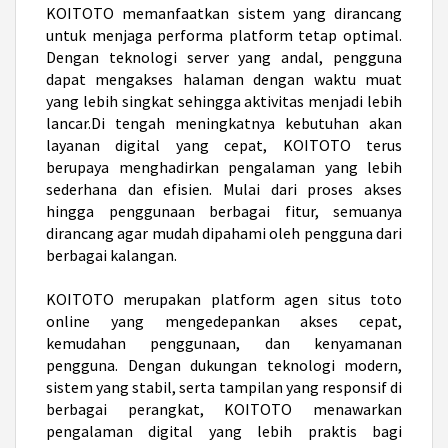
KOITOTO memanfaatkan sistem yang dirancang
untuk menjaga performa platform tetap optimal.
Dengan teknologi server yang andal, pengguna
dapat mengakses halaman dengan waktu muat
yang lebih singkat sehingga aktivitas menjadi lebih
lancar.Di tengah meningkatnya kebutuhan akan
layanan digital yang cepat, KOITOTO terus
berupaya menghadirkan pengalaman yang lebih
sederhana dan efisien. Mulai dari proses akses
hingga penggunaan berbagai fitur, semuanya
dirancang agar mudah dipahami oleh pengguna dari
berbagai kalangan.
KOITOTO merupakan platform agen situs toto
online yang mengedepankan akses cepat,
kemudahan penggunaan, dan kenyamanan
pengguna. Dengan dukungan teknologi modern,
sistem yang stabil, serta tampilan yang responsif di
berbagai perangkat, KOITOTO menawarkan
pengalaman digital yang lebih praktis bagi