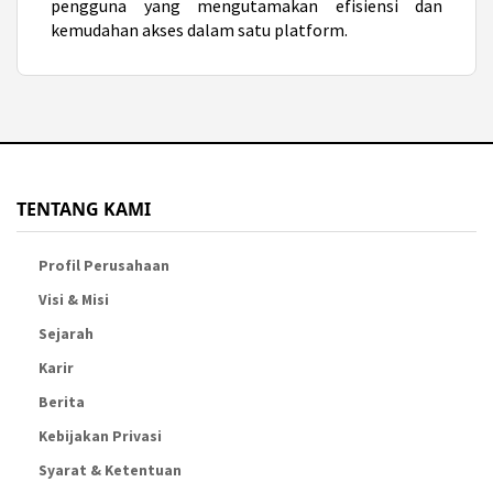
pengguna yang mengutamakan efisiensi dan
kemudahan akses dalam satu platform.
TENTANG KAMI
Profil Perusahaan
Visi & Misi
Sejarah
Karir
Berita
Kebijakan Privasi
Syarat & Ketentuan