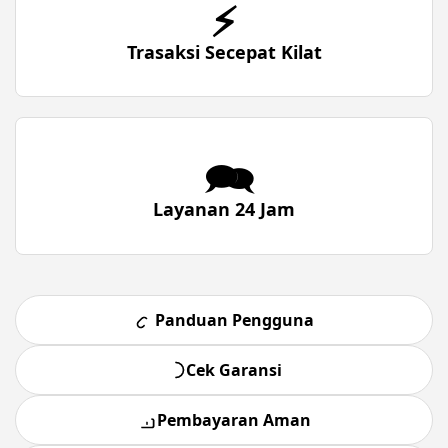
⚡
Trasaksi Secepat Kilat
🗪
Layanan 24 Jam
Panduan Pengguna
Cek Garansi
Pembayaran Aman