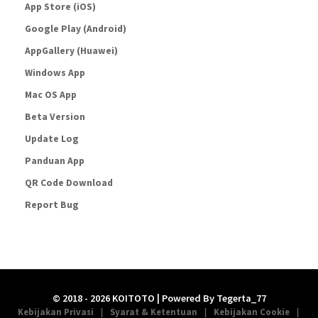
App Store (iOS)
Google Play (Android)
AppGallery (Huawei)
Windows App
Mac OS App
Beta Version
Update Log
Panduan App
QR Code Download
Report Bug
© 2018 - 2026 KOITOTO | Powered By Tegerta_77
|
|
|
Kebijakan Privasi
Syarat & Ketentuan
Kebijakan Cookie