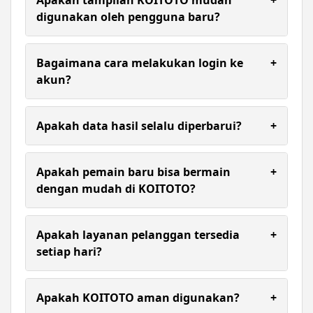
mengunjungi situs kapan pun sesuai kebutuhan.
digunakan oleh pengguna baru?
Tentu. KOITOTO dirancang dengan antarmuka
yang sederhana dan ramah pengguna sehingga
Bagaimana cara melakukan login ke
+
memudahkan navigasi, termasuk bagi pengguna
akun?
yang baru pertama kali mengakses platform.
Ya, seluruh hasil keluaran togel diperbarui secara
live dan mengikuti result resmi sehingga member
Apakah data hasil selalu diperbarui?
+
dapat melihat angka keluaran dengan cepat,
tepat, dan terpercaya.
Ya, sistem biasanya memperbarui informasi hasil
secara berkala sesuai dengan waktu rilis resmi dari
Apakah pemain baru bisa bermain
+
setiap pasaran.
dengan mudah di KOITOTO?
Tentu. KOITOTO memiliki tampilan situs
sederhana dan mudah dipahami sehingga pemain
Apakah layanan pelanggan tersedia
+
baru dapat melakukan registrasi, deposit, hingga
setiap hari?
memasang taruhan hanya dalam beberapa
langkah saja.
Layanan pelanggan biasanya tersedia untuk
membantu pengguna yang membutuhkan
Apakah KOITOTO aman digunakan?
+
informasi terkait akun, transaksi, maupun