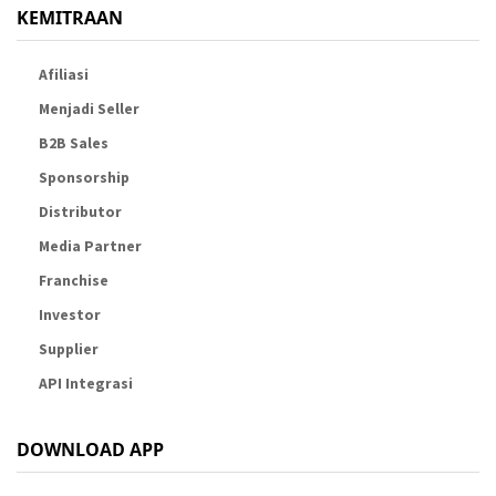
KEMITRAAN
Afiliasi
Menjadi Seller
B2B Sales
Sponsorship
Distributor
Media Partner
Franchise
Investor
Supplier
API Integrasi
DOWNLOAD APP