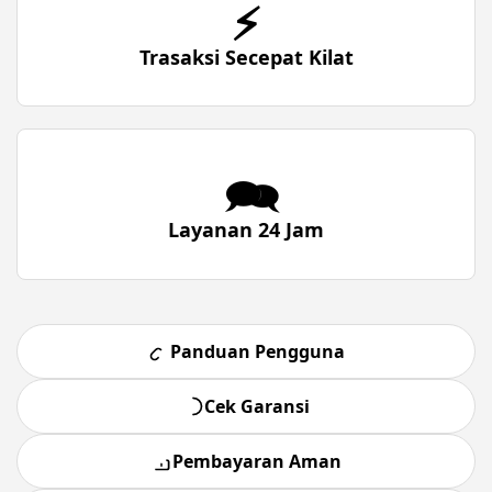
⚡
Trasaksi Secepat Kilat
🗪
Layanan 24 Jam
Panduan Pengguna
Cek Garansi
Pembayaran Aman