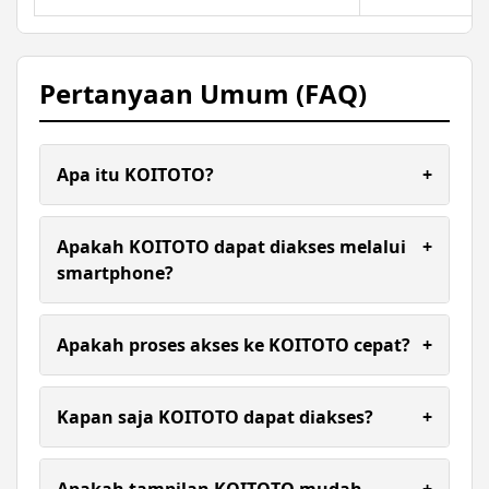
Pertanyaan Umum (FAQ)
Apa itu KOITOTO?
+
KOITOTO adalah platform online yang dirancang
untuk memberikan kemudahan akses, navigasi
Apakah KOITOTO dapat diakses melalui
+
yang sederhana, serta pengalaman penggunaan
smartphone?
yang nyaman melalui berbagai perangkat.
Ya. KOITOTO telah dioptimalkan untuk perangkat
mobile sehingga dapat diakses dengan lancar
Apakah proses akses ke KOITOTO cepat?
+
menggunakan smartphone maupun tablet tanpa
mengurangi kenyamanan pengguna.
KOITOTO mengutamakan performa platform
yang responsif sehingga pengguna dapat
Kapan saja KOITOTO dapat diakses?
+
mengakses berbagai fitur dengan lebih cepat dan
efisien.
Platform dapat diakses selama 24 jam sehingga
pengguna memiliki fleksibilitas untuk
Apakah tampilan KOITOTO mudah
+