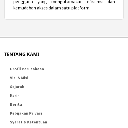
pengguna yang mengutamakan efisiensi dan
kemudahan akses dalam satu platform.
TENTANG KAMI
Profil Perusahaan
Visi & Misi
Sejarah
Karir
Berita
Kebijakan Privasi
Syarat & Ketentuan