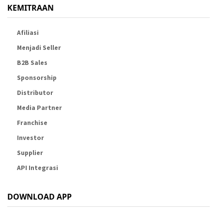
KEMITRAAN
Afiliasi
Menjadi Seller
B2B Sales
Sponsorship
Distributor
Media Partner
Franchise
Investor
Supplier
API Integrasi
DOWNLOAD APP