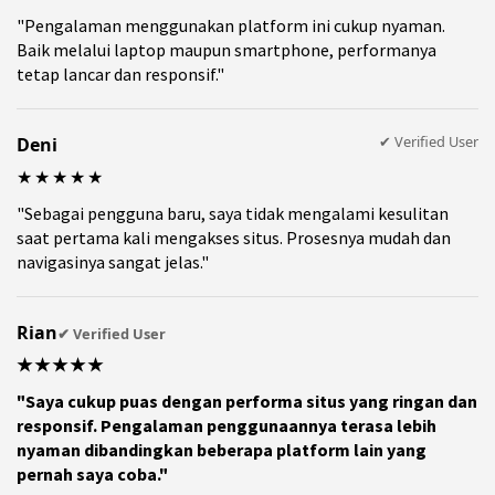
"Pengalaman menggunakan platform ini cukup nyaman.
Baik melalui laptop maupun smartphone, performanya
tetap lancar dan responsif."
✔ Verified User
Deni
★★★★★
"Sebagai pengguna baru, saya tidak mengalami kesulitan
saat pertama kali mengakses situs. Prosesnya mudah dan
navigasinya sangat jelas."
Rian
✔ Verified User
★★★★★
"Saya cukup puas dengan performa situs yang ringan dan
responsif. Pengalaman penggunaannya terasa lebih
nyaman dibandingkan beberapa platform lain yang
pernah saya coba."