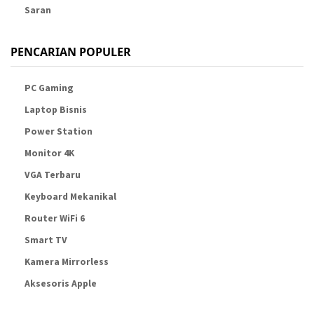
Saran
PENCARIAN POPULER
PC Gaming
Laptop Bisnis
Power Station
Monitor 4K
VGA Terbaru
Keyboard Mekanikal
Router WiFi 6
Smart TV
Kamera Mirrorless
Aksesoris Apple