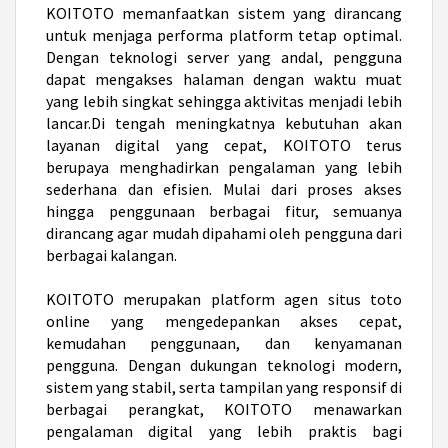
KOITOTO memanfaatkan sistem yang dirancang
untuk menjaga performa platform tetap optimal.
Dengan teknologi server yang andal, pengguna
dapat mengakses halaman dengan waktu muat
yang lebih singkat sehingga aktivitas menjadi lebih
lancar.Di tengah meningkatnya kebutuhan akan
layanan digital yang cepat, KOITOTO terus
berupaya menghadirkan pengalaman yang lebih
sederhana dan efisien. Mulai dari proses akses
hingga penggunaan berbagai fitur, semuanya
dirancang agar mudah dipahami oleh pengguna dari
berbagai kalangan.
KOITOTO merupakan platform agen situs toto
online yang mengedepankan akses cepat,
kemudahan penggunaan, dan kenyamanan
pengguna. Dengan dukungan teknologi modern,
sistem yang stabil, serta tampilan yang responsif di
berbagai perangkat, KOITOTO menawarkan
pengalaman digital yang lebih praktis bagi