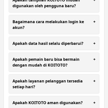
mengunjungi situs kapan pun sesuai kebutuhan.
digunakan oleh pengguna baru?
Tentu. KOITOTO dirancang dengan antarmuka
yang sederhana dan ramah pengguna sehingga
Bagaimana cara melakukan login ke
+
memudahkan navigasi, termasuk bagi pengguna
akun?
yang baru pertama kali mengakses platform.
Ya, seluruh hasil keluaran togel diperbarui secara
live dan mengikuti result resmi sehingga member
Apakah data hasil selalu diperbarui?
+
dapat melihat angka keluaran dengan cepat,
tepat, dan terpercaya.
Ya, sistem biasanya memperbarui informasi hasil
secara berkala sesuai dengan waktu rilis resmi dari
Apakah pemain baru bisa bermain
+
setiap pasaran.
dengan mudah di KOITOTO?
Tentu. KOITOTO memiliki tampilan situs
sederhana dan mudah dipahami sehingga pemain
Apakah layanan pelanggan tersedia
+
baru dapat melakukan registrasi, deposit, hingga
setiap hari?
memasang taruhan hanya dalam beberapa
langkah saja.
Layanan pelanggan biasanya tersedia untuk
membantu pengguna yang membutuhkan
Apakah KOITOTO aman digunakan?
+
informasi terkait akun, transaksi, maupun