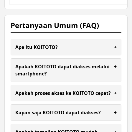
Pertanyaan Umum (FAQ)
Apa itu KOITOTO?
+
KOITOTO adalah platform online yang dirancang
untuk memberikan kemudahan akses, navigasi
Apakah KOITOTO dapat diakses melalui
+
yang sederhana, serta pengalaman penggunaan
smartphone?
yang nyaman melalui berbagai perangkat.
Ya. KOITOTO telah dioptimalkan untuk perangkat
mobile sehingga dapat diakses dengan lancar
Apakah proses akses ke KOITOTO cepat?
+
menggunakan smartphone maupun tablet tanpa
mengurangi kenyamanan pengguna.
KOITOTO mengutamakan performa platform
yang responsif sehingga pengguna dapat
Kapan saja KOITOTO dapat diakses?
+
mengakses berbagai fitur dengan lebih cepat dan
efisien.
Platform dapat diakses selama 24 jam sehingga
pengguna memiliki fleksibilitas untuk
Apakah tampilan KOITOTO mudah
+