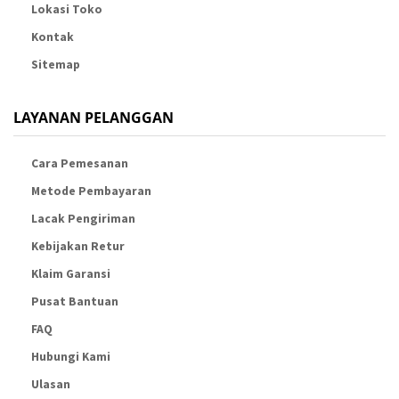
Lokasi Toko
Kontak
Sitemap
LAYANAN PELANGGAN
Cara Pemesanan
Metode Pembayaran
Lacak Pengiriman
Kebijakan Retur
Klaim Garansi
Pusat Bantuan
FAQ
Hubungi Kami
Ulasan