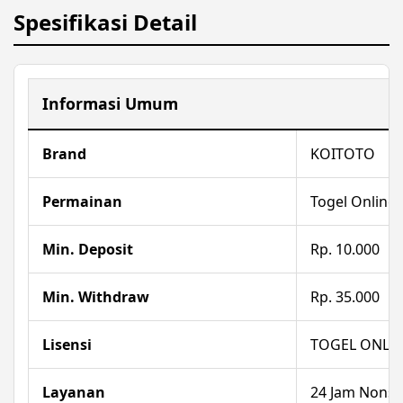
Spesifikasi Detail
Informasi Umum
Brand
KOITOTO
Permainan
Togel Online
Min. Deposit
Rp. 10.000
Min. Withdraw
Rp. 35.000
Lisensi
TOGEL ONLI
Layanan
24 Jam Nonst