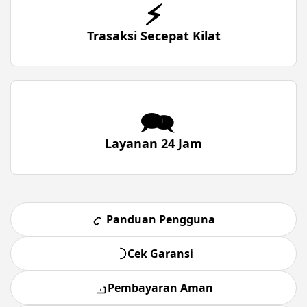
⚡
Trasaksi Secepat Kilat
🗪
Layanan 24 Jam
Panduan Pengguna
Cek Garansi
Pembayaran Aman