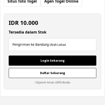
Situs Toto Togel
Agen Togel Online
IDR
10.000
Tersedia dalam Stok
Pengiriman ke Bandung
Ubah Lokasi
Login Sekarang
Daftar Sekarang
ℹ Dijamin Aman 100% Bosku