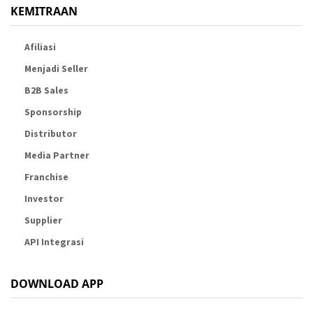
KEMITRAAN
Afiliasi
Menjadi Seller
B2B Sales
Sponsorship
Distributor
Media Partner
Franchise
Investor
Supplier
API Integrasi
DOWNLOAD APP