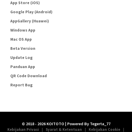
App Store (iOS)
Google Play (Android)
AppGallery (Huawei)
Windows App
Mac OS App
Beta Version
Update Log
Panduan App
QR Code Download
Report Bug
© 2018 - 2026 KOITOTO | Powered By Tegerta_77
|
|
|
Kebijakan Privasi
Syarat & Ketentuan
Kebijakan Cookie