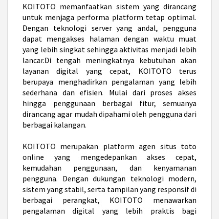
KOITOTO memanfaatkan sistem yang dirancang
untuk menjaga performa platform tetap optimal.
Dengan teknologi server yang andal, pengguna
dapat mengakses halaman dengan waktu muat
yang lebih singkat sehingga aktivitas menjadi lebih
lancar.Di tengah meningkatnya kebutuhan akan
layanan digital yang cepat, KOITOTO terus
berupaya menghadirkan pengalaman yang lebih
sederhana dan efisien. Mulai dari proses akses
hingga penggunaan berbagai fitur, semuanya
dirancang agar mudah dipahami oleh pengguna dari
berbagai kalangan.
KOITOTO merupakan platform agen situs toto
online yang mengedepankan akses cepat,
kemudahan penggunaan, dan kenyamanan
pengguna. Dengan dukungan teknologi modern,
sistem yang stabil, serta tampilan yang responsif di
berbagai perangkat, KOITOTO menawarkan
pengalaman digital yang lebih praktis bagi