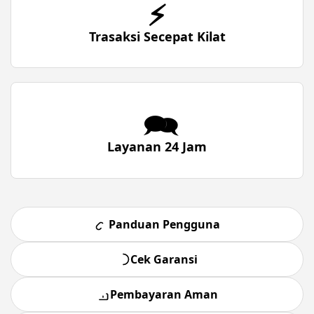
⚡
Trasaksi Secepat Kilat
🗪
Layanan 24 Jam
Panduan Pengguna
Cek Garansi
Pembayaran Aman