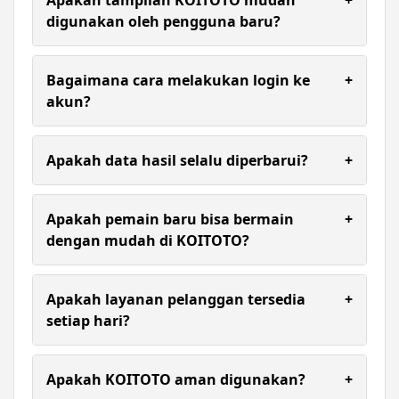
mengunjungi situs kapan pun sesuai kebutuhan.
digunakan oleh pengguna baru?
Tentu. KOITOTO dirancang dengan antarmuka
yang sederhana dan ramah pengguna sehingga
Bagaimana cara melakukan login ke
+
memudahkan navigasi, termasuk bagi pengguna
akun?
yang baru pertama kali mengakses platform.
Ya, seluruh hasil keluaran togel diperbarui secara
live dan mengikuti result resmi sehingga member
Apakah data hasil selalu diperbarui?
+
dapat melihat angka keluaran dengan cepat,
tepat, dan terpercaya.
Ya, sistem biasanya memperbarui informasi hasil
secara berkala sesuai dengan waktu rilis resmi dari
Apakah pemain baru bisa bermain
+
setiap pasaran.
dengan mudah di KOITOTO?
Tentu. KOITOTO memiliki tampilan situs
sederhana dan mudah dipahami sehingga pemain
Apakah layanan pelanggan tersedia
+
baru dapat melakukan registrasi, deposit, hingga
setiap hari?
memasang taruhan hanya dalam beberapa
langkah saja.
Layanan pelanggan biasanya tersedia untuk
membantu pengguna yang membutuhkan
Apakah KOITOTO aman digunakan?
+
informasi terkait akun, transaksi, maupun