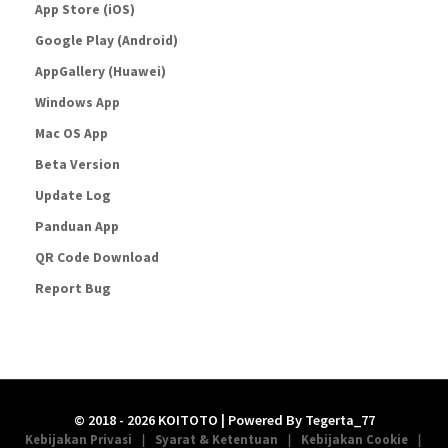
App Store (iOS)
Google Play (Android)
AppGallery (Huawei)
Windows App
Mac OS App
Beta Version
Update Log
Panduan App
QR Code Download
Report Bug
© 2018 - 2026 KOITOTO | Powered By Tegerta_77
|
|
|
Kebijakan Privasi
Syarat & Ketentuan
Kebijakan Cookie