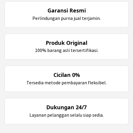
Garansi Resmi
Perlindungan purna jual terjamin.
Produk Original
100% barang asli tersertifikasi.
Cicilan 0%
Tersedia metode pembayaran fleksibel.
Dukungan 24/7
Layanan pelanggan selalu siap sedia.