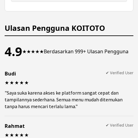
kendala teknis yang terjadi saat menggunakan
Platform umumnya menerapkan sistem
platform.
keamanan untuk membantu menjaga data
pengguna tetap terlindungi selama penggunaan
layanan.
Ulasan Pengguna KOITOTO
4.9
★★★★★
Berdasarkan 999+ Ulasan Pengguna
✔ Verified User
Budi
★★★★★
"Saya suka karena akses ke platform sangat cepat dan
tampilannya sederhana. Semua menu mudah ditemukan
tanpa harus mencari terlalu lama."
✔ Verified User
Rahmat
★★★★★