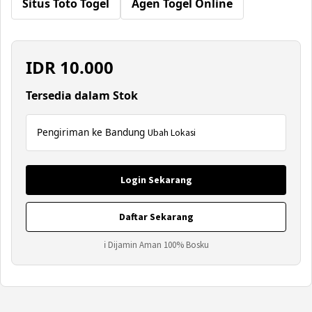
Situs Toto Togel
Agen Togel Online
IDR
10.000
Tersedia dalam Stok
Pengiriman ke Bandung
Ubah Lokasi
Login Sekarang
Daftar Sekarang
ℹ Dijamin Aman 100% Bosku