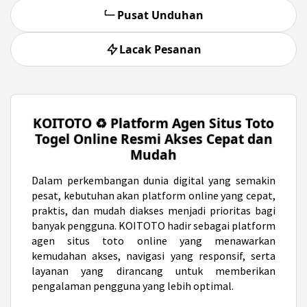
Pusat Unduhan
Lacak Pesanan
KOITOTO ♻️ Platform Agen Situs Toto
Togel Online Resmi Akses Cepat dan
Mudah
Dalam perkembangan dunia digital yang semakin
pesat,
kebutuhan akan platform online yang cepat,
praktis, dan mudah diakses menjadi prioritas bagi
banyak pengguna. KOITOTO hadir sebagai platform
agen situs toto online yang menawarkan
kemudahan akses, navigasi yang responsif, serta
layanan yang dirancang untuk memberikan
pengalaman pengguna yang lebih optimal.