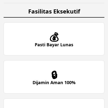
Fasilitas Eksekutif
💰
Pasti Bayar Lunas
🔒
Dijamin Aman 100%