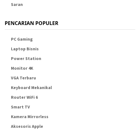
Saran
PENCARIAN POPULER
PC Gaming
Laptop Bisnis
Power Station
Monitor 4K
VGA Terbaru
Keyboard Mekanikal
Router WiFi 6
Smart TV
Kamera Mirrorless
Aksesoris Apple