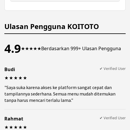
kendala teknis yang terjadi saat menggunakan
Platform umumnya menerapkan sistem
platform.
keamanan untuk membantu menjaga data
pengguna tetap terlindungi selama penggunaan
layanan.
Ulasan Pengguna KOITOTO
4.9
★★★★★
Berdasarkan 999+ Ulasan Pengguna
✔ Verified User
Budi
★★★★★
"Saya suka karena akses ke platform sangat cepat dan
tampilannya sederhana. Semua menu mudah ditemukan
tanpa harus mencari terlalu lama."
✔ Verified User
Rahmat
★★★★★