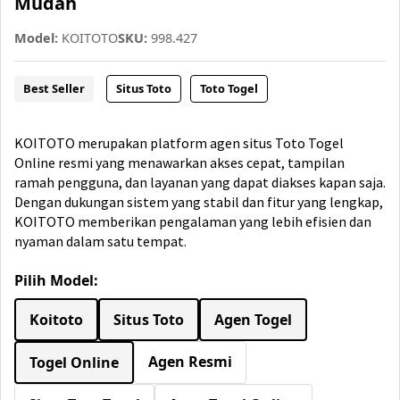
Mudah
Model:
KOITOTO
SKU:
998.427
Best Seller
Situs Toto
Toto Togel
KOITOTO merupakan platform agen situs Toto Togel
Online resmi yang menawarkan akses cepat, tampilan
ramah pengguna, dan layanan yang dapat diakses kapan saja.
Dengan dukungan sistem yang stabil dan fitur yang lengkap,
KOITOTO memberikan pengalaman yang lebih efisien dan
nyaman dalam satu tempat.
Pilih Model:
Koitoto
Situs Toto
Agen Togel
Agen Resmi
Togel Online