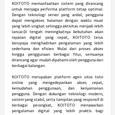
KOITOTO memanfaatkan sistem yang dirancang
untuk menjaga performa platform tetap optimal.
Dengan teknologi server yang andal, pengguna
dapat mengakses halaman dengan waktu muat
yang lebih singkat sehingga aktivitas menjadi lebih
lancar.Di tengah meningkatnya kebutuhan akan
layanan digital yang cepat, KOITOTO terus
berupaya menghadirkan pengalaman yang lebih
sederhana dan efisien. Mulai dari proses akses
hingga penggunaan berbagai fitur, semuanya
dirancang agar mudah dipahami oleh pengguna dari
berbagai kalangan.
KOITOTO merupakan platform agen situs toto
online yang mengedepankan akses cepat,
kemudahan penggunaan, dan kenyamanan
pengguna. Dengan dukungan teknologi modern,
sistem yang stabil, serta tampilan yang responsif di
berbagai perangkat, KOITOTO menawarkan
pengalaman digital yang lebih praktis bagi