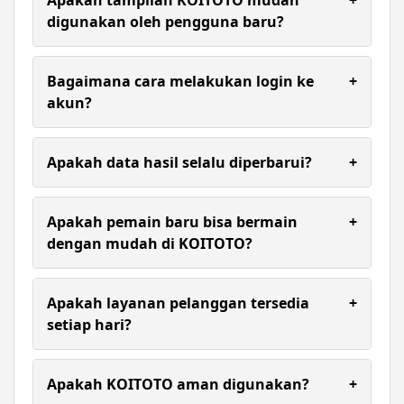
mengunjungi situs kapan pun sesuai kebutuhan.
digunakan oleh pengguna baru?
Tentu. KOITOTO dirancang dengan antarmuka
yang sederhana dan ramah pengguna sehingga
Bagaimana cara melakukan login ke
+
memudahkan navigasi, termasuk bagi pengguna
akun?
yang baru pertama kali mengakses platform.
Ya, seluruh hasil keluaran togel diperbarui secara
live dan mengikuti result resmi sehingga member
Apakah data hasil selalu diperbarui?
+
dapat melihat angka keluaran dengan cepat,
tepat, dan terpercaya.
Ya, sistem biasanya memperbarui informasi hasil
secara berkala sesuai dengan waktu rilis resmi dari
Apakah pemain baru bisa bermain
+
setiap pasaran.
dengan mudah di KOITOTO?
Tentu. KOITOTO memiliki tampilan situs
sederhana dan mudah dipahami sehingga pemain
Apakah layanan pelanggan tersedia
+
baru dapat melakukan registrasi, deposit, hingga
setiap hari?
memasang taruhan hanya dalam beberapa
langkah saja.
Layanan pelanggan biasanya tersedia untuk
membantu pengguna yang membutuhkan
Apakah KOITOTO aman digunakan?
+
informasi terkait akun, transaksi, maupun