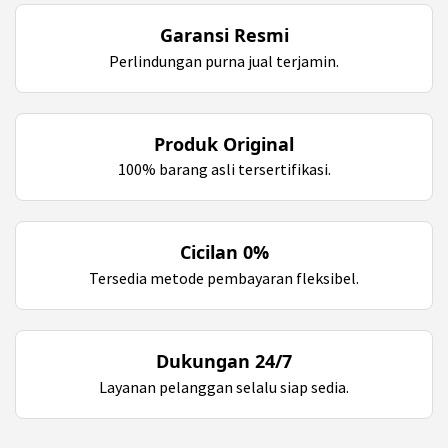
Garansi Resmi
Perlindungan purna jual terjamin.
Produk Original
100% barang asli tersertifikasi.
Cicilan 0%
Tersedia metode pembayaran fleksibel.
Dukungan 24/7
Layanan pelanggan selalu siap sedia.