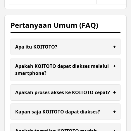
Pertanyaan Umum (FAQ)
Apa itu KOITOTO?
+
KOITOTO adalah platform online yang dirancang
untuk memberikan kemudahan akses, navigasi
Apakah KOITOTO dapat diakses melalui
+
yang sederhana, serta pengalaman penggunaan
smartphone?
yang nyaman melalui berbagai perangkat.
Ya. KOITOTO telah dioptimalkan untuk perangkat
mobile sehingga dapat diakses dengan lancar
Apakah proses akses ke KOITOTO cepat?
+
menggunakan smartphone maupun tablet tanpa
mengurangi kenyamanan pengguna.
KOITOTO mengutamakan performa platform
yang responsif sehingga pengguna dapat
Kapan saja KOITOTO dapat diakses?
+
mengakses berbagai fitur dengan lebih cepat dan
efisien.
Platform dapat diakses selama 24 jam sehingga
pengguna memiliki fleksibilitas untuk
Apakah tampilan KOITOTO mudah
+