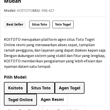
Mudah
Model:
KOITOTO
SKU:
998.427
Best Seller
Situs Toto
Toto Togel
KOITOTO merupakan platform agen situs Toto Togel
Online resmi yang menawarkan akses cepat, tampilan
ramah pengguna, dan layanan yang dapat diakses kapan saja.
Dengan dukungan sistem yang stabil dan fitur yang lengkap,
KOITOTO memberikan pengalaman yang lebih efisien dan
nyaman dalam satu tempat.
Pilih Model:
Koitoto
Situs Toto
Agen Togel
Agen Resmi
Togel Online