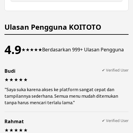
kendala teknis yang terjadi saat menggunakan
Platform umumnya menerapkan sistem
platform.
keamanan untuk membantu menjaga data
pengguna tetap terlindungi selama penggunaan
layanan.
Ulasan Pengguna KOITOTO
4.9
★★★★★
Berdasarkan 999+ Ulasan Pengguna
✔ Verified User
Budi
★★★★★
"Saya suka karena akses ke platform sangat cepat dan
tampilannya sederhana. Semua menu mudah ditemukan
tanpa harus mencari terlalu lama."
✔ Verified User
Rahmat
★★★★★