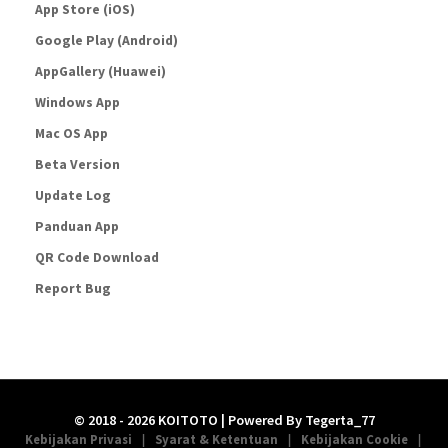
App Store (iOS)
Google Play (Android)
AppGallery (Huawei)
Windows App
Mac OS App
Beta Version
Update Log
Panduan App
QR Code Download
Report Bug
© 2018 - 2026 KOITOTO | Powered By Tegerta_77
|
|
|
Kebijakan Privasi
Syarat & Ketentuan
Kebijakan Cookie