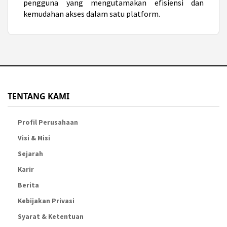
pengguna yang mengutamakan efisiensi dan
kemudahan akses dalam satu platform.
TENTANG KAMI
Profil Perusahaan
Visi & Misi
Sejarah
Karir
Berita
Kebijakan Privasi
Syarat & Ketentuan