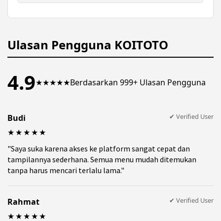
kendala teknis yang terjadi saat menggunakan
Platform umumnya menerapkan sistem
platform.
keamanan untuk membantu menjaga data
pengguna tetap terlindungi selama penggunaan
layanan.
Ulasan Pengguna KOITOTO
4.9
★★★★★
Berdasarkan 999+ Ulasan Pengguna
✔ Verified User
Budi
★★★★★
"Saya suka karena akses ke platform sangat cepat dan
tampilannya sederhana. Semua menu mudah ditemukan
tanpa harus mencari terlalu lama."
✔ Verified User
Rahmat
★★★★★