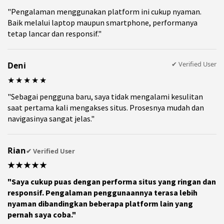
"Pengalaman menggunakan platform ini cukup nyaman.
Baik melalui laptop maupun smartphone, performanya
tetap lancar dan responsif."
✔ Verified User
Deni
★★★★★
"Sebagai pengguna baru, saya tidak mengalami kesulitan
saat pertama kali mengakses situs. Prosesnya mudah dan
navigasinya sangat jelas."
Rian
✔ Verified User
★★★★★
"Saya cukup puas dengan performa situs yang ringan dan
responsif. Pengalaman penggunaannya terasa lebih
nyaman dibandingkan beberapa platform lain yang
pernah saya coba."