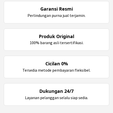
Garansi Resmi
Perlindungan purna jual terjamin.
Produk Original
100% barang asli tersertifikasi.
Cicilan 0%
Tersedia metode pembayaran fleksibel.
Dukungan 24/7
Layanan pelanggan selalu siap sedia.