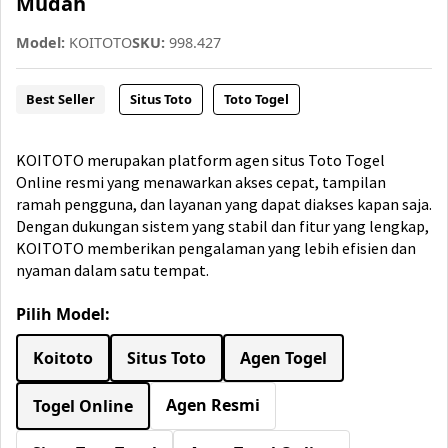
Mudah
Model:
KOITOTO
SKU:
998.427
Best Seller
Situs Toto
Toto Togel
KOITOTO merupakan platform agen situs Toto Togel
Online resmi yang menawarkan akses cepat, tampilan
ramah pengguna, dan layanan yang dapat diakses kapan saja.
Dengan dukungan sistem yang stabil dan fitur yang lengkap,
KOITOTO memberikan pengalaman yang lebih efisien dan
nyaman dalam satu tempat.
Pilih Model:
Koitoto
Situs Toto
Agen Togel
Agen Resmi
Togel Online