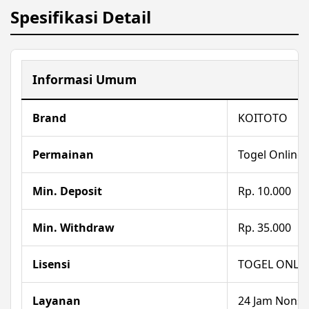
Spesifikasi Detail
Informasi Umum
Brand
KOITOTO
Permainan
Togel Online
Min. Deposit
Rp. 10.000
Min. Withdraw
Rp. 35.000
Lisensi
TOGEL ONLI
Layanan
24 Jam Nonst