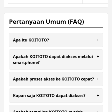
Pertanyaan Umum (FAQ)
Apa itu KOITOTO?
+
KOITOTO adalah platform online yang dirancang
untuk memberikan kemudahan akses, navigasi
Apakah KOITOTO dapat diakses melalui
+
yang sederhana, serta pengalaman penggunaan
smartphone?
yang nyaman melalui berbagai perangkat.
Ya. KOITOTO telah dioptimalkan untuk perangkat
mobile sehingga dapat diakses dengan lancar
Apakah proses akses ke KOITOTO cepat?
+
menggunakan smartphone maupun tablet tanpa
mengurangi kenyamanan pengguna.
KOITOTO mengutamakan performa platform
yang responsif sehingga pengguna dapat
Kapan saja KOITOTO dapat diakses?
+
mengakses berbagai fitur dengan lebih cepat dan
efisien.
Platform dapat diakses selama 24 jam sehingga
pengguna memiliki fleksibilitas untuk
Apakah tampilan KOITOTO mudah
+