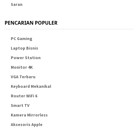
Saran
PENCARIAN POPULER
PC Gaming
Laptop Bisnis
Power Station
Monitor 4K
VGA Terbaru
Keyboard Mekanikal
Router WiFi 6
Smart TV
Kamera Mirrorless
Aksesoris Apple