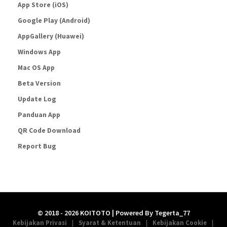
App Store (iOS)
Google Play (Android)
AppGallery (Huawei)
Windows App
Mac OS App
Beta Version
Update Log
Panduan App
QR Code Download
Report Bug
© 2018 - 2026 KOITOTO | Powered By Tegerta_77
|
|
|
Kebijakan Privasi
Syarat & Ketentuan
Kebijakan Cookie