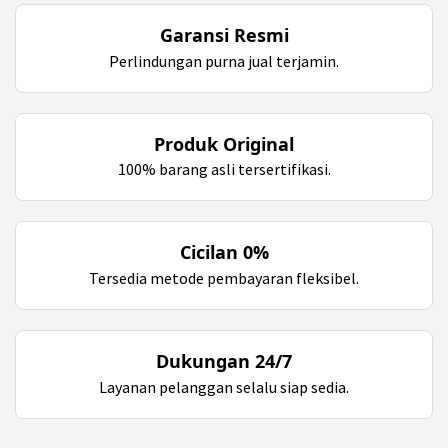
Garansi Resmi
Perlindungan purna jual terjamin.
Produk Original
100% barang asli tersertifikasi.
Cicilan 0%
Tersedia metode pembayaran fleksibel.
Dukungan 24/7
Layanan pelanggan selalu siap sedia.