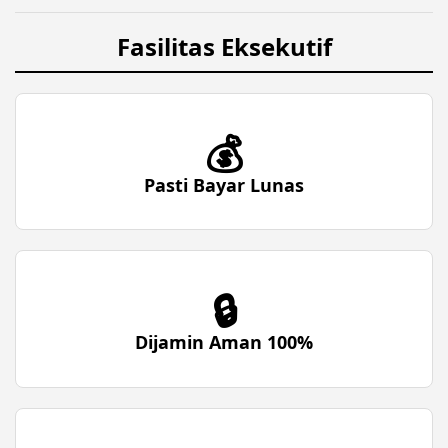
Fasilitas Eksekutif
💰
Pasti Bayar Lunas
🔒
Dijamin Aman 100%