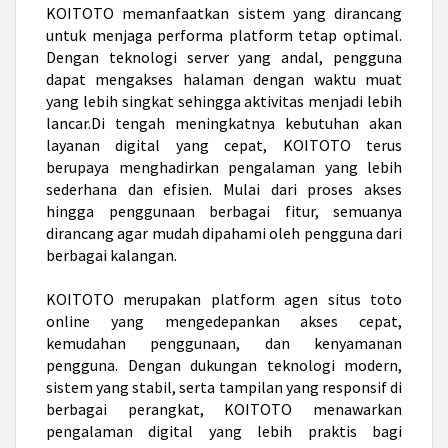
KOITOTO memanfaatkan sistem yang dirancang
untuk menjaga performa platform tetap optimal.
Dengan teknologi server yang andal, pengguna
dapat mengakses halaman dengan waktu muat
yang lebih singkat sehingga aktivitas menjadi lebih
lancar.Di tengah meningkatnya kebutuhan akan
layanan digital yang cepat, KOITOTO terus
berupaya menghadirkan pengalaman yang lebih
sederhana dan efisien. Mulai dari proses akses
hingga penggunaan berbagai fitur, semuanya
dirancang agar mudah dipahami oleh pengguna dari
berbagai kalangan.
KOITOTO merupakan platform agen situs toto
online yang mengedepankan akses cepat,
kemudahan penggunaan, dan kenyamanan
pengguna. Dengan dukungan teknologi modern,
sistem yang stabil, serta tampilan yang responsif di
berbagai perangkat, KOITOTO menawarkan
pengalaman digital yang lebih praktis bagi