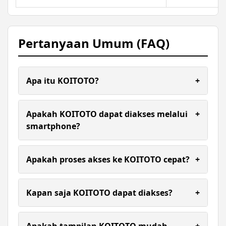
Pertanyaan Umum (FAQ)
Apa itu KOITOTO?
+
KOITOTO adalah platform online yang dirancang
untuk memberikan kemudahan akses, navigasi
Apakah KOITOTO dapat diakses melalui
+
yang sederhana, serta pengalaman penggunaan
smartphone?
yang nyaman melalui berbagai perangkat.
Ya. KOITOTO telah dioptimalkan untuk perangkat
mobile sehingga dapat diakses dengan lancar
Apakah proses akses ke KOITOTO cepat?
+
menggunakan smartphone maupun tablet tanpa
mengurangi kenyamanan pengguna.
KOITOTO mengutamakan performa platform
yang responsif sehingga pengguna dapat
Kapan saja KOITOTO dapat diakses?
+
mengakses berbagai fitur dengan lebih cepat dan
efisien.
Platform dapat diakses selama 24 jam sehingga
pengguna memiliki fleksibilitas untuk
Apakah tampilan KOITOTO mudah
+