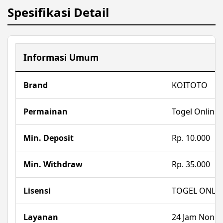
Spesifikasi Detail
Informasi Umum
Brand
KOITOTO
Permainan
Togel Online
Min. Deposit
Rp. 10.000
Min. Withdraw
Rp. 35.000
Lisensi
TOGEL ONLI
Layanan
24 Jam Nonst