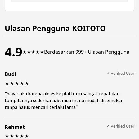
kendala teknis yang terjadi saat menggunakan
Platform umumnya menerapkan sistem
platform.
keamanan untuk membantu menjaga data
pengguna tetap terlindungi selama penggunaan
layanan.
Ulasan Pengguna KOITOTO
4.9
★★★★★
Berdasarkan 999+ Ulasan Pengguna
✔ Verified User
Budi
★★★★★
"Saya suka karena akses ke platform sangat cepat dan
tampilannya sederhana. Semua menu mudah ditemukan
tanpa harus mencari terlalu lama."
✔ Verified User
Rahmat
★★★★★