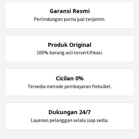
Garansi Resmi
Perlindungan purna jual terjamin.
Produk Original
100% barang asli tersertifikasi.
Cicilan 0%
Tersedia metode pembayaran fleksibel.
Dukungan 24/7
Layanan pelanggan selalu siap sedia.