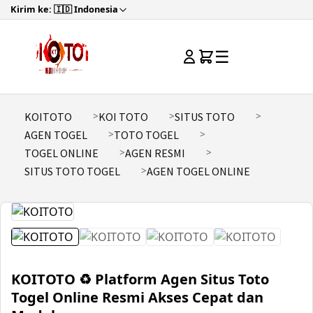
Kirim ke: 🇮🇩 Indonesia
☰
KOITOTO
KOI TOTO
SITUS TOTO
AGEN TOGEL
TOTO TOGEL
TOGEL ONLINE
AGEN RESMI
SITUS TOTO TOGEL
AGEN TOGEL ONLINE
KOITOTO ♻️ Platform Agen Situs Toto
Togel Online Resmi Akses Cepat dan