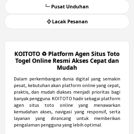
Pusat Unduhan
Lacak Pesanan
KOITOTO ♻️ Platform Agen Situs Toto
Togel Online Resmi Akses Cepat dan
Mudah
Dalam perkembangan dunia digital yang semakin
pesat,
kebutuhan akan platform online yang cepat,
praktis, dan mudah diakses menjadi prioritas bagi
banyak pengguna. KOITOTO hadir sebagai platform
agen situs toto online yang menawarkan
kemudahan akses, navigasi yang responsif, serta
layanan yang dirancang untuk memberikan
pengalaman pengguna yang lebih optimal.