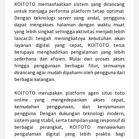
KOITOTO memanfaatkan sistem yang dirancang
untuk menjaga performa platform tetap optimal.
Dengan teknologi server yang andal, pengguna
dapat mengakses halaman dengan waktu muat
yang lebih singkat sehingga aktivitas menjadi lebih
lancar.Di tengah meningkatnya kebutuhan akan
layanan digital yang cepat, KOITOTO terus
berupaya menghadirkan pengalaman yang lebih
sederhana dan efisien. Mulai dari proses akses
hingga penggunaan berbagai fitur, semuanya
dirancang agar mudah dipahami oleh pengguna dari
berbagai kalangan.
KOITOTO merupakan platform agen situs toto
online yang mengedepankan akses cepat,
kemudahan penggunaan, dan kenyamanan
pengguna. Dengan dukungan teknologi modern,
sistem yang stabil, serta tampilan yang responsif di
berbagai perangkat, KOITOTO menawarkan
pengalaman digital yang lebih praktis bagi