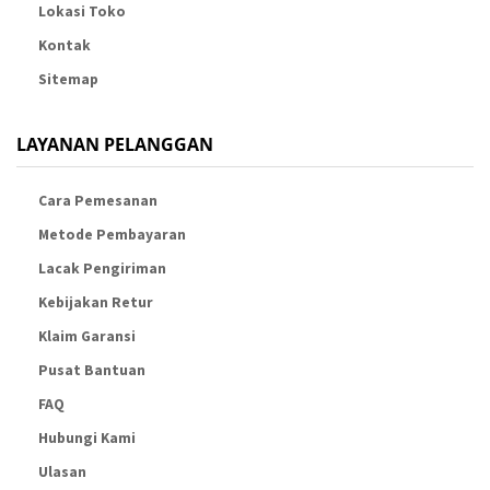
Lokasi Toko
Kontak
Sitemap
LAYANAN PELANGGAN
Cara Pemesanan
Metode Pembayaran
Lacak Pengiriman
Kebijakan Retur
Klaim Garansi
Pusat Bantuan
FAQ
Hubungi Kami
Ulasan