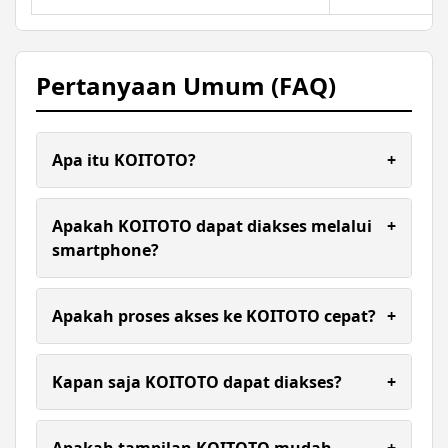
Pertanyaan Umum (FAQ)
Apa itu KOITOTO?
+
KOITOTO adalah platform online yang dirancang
untuk memberikan kemudahan akses, navigasi
Apakah KOITOTO dapat diakses melalui
+
yang sederhana, serta pengalaman penggunaan
smartphone?
yang nyaman melalui berbagai perangkat.
Ya. KOITOTO telah dioptimalkan untuk perangkat
mobile sehingga dapat diakses dengan lancar
Apakah proses akses ke KOITOTO cepat?
+
menggunakan smartphone maupun tablet tanpa
mengurangi kenyamanan pengguna.
KOITOTO mengutamakan performa platform
yang responsif sehingga pengguna dapat
Kapan saja KOITOTO dapat diakses?
+
mengakses berbagai fitur dengan lebih cepat dan
efisien.
Platform dapat diakses selama 24 jam sehingga
pengguna memiliki fleksibilitas untuk
Apakah tampilan KOITOTO mudah
+