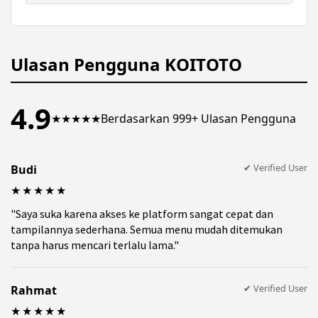
kendala teknis yang terjadi saat menggunakan
Platform umumnya menerapkan sistem
platform.
keamanan untuk membantu menjaga data
pengguna tetap terlindungi selama penggunaan
layanan.
Ulasan Pengguna KOITOTO
4.9
★★★★★
Berdasarkan 999+ Ulasan Pengguna
✔ Verified User
Budi
★★★★★
"Saya suka karena akses ke platform sangat cepat dan
tampilannya sederhana. Semua menu mudah ditemukan
tanpa harus mencari terlalu lama."
✔ Verified User
Rahmat
★★★★★