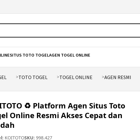
LINE
SITUS TOTO TOGEL
AGEN TOGEL ONLINE
GEL
TOTO TOGEL
TOGEL ONLINE
AGEN RESMI
TOTO ♻️ Platform Agen Situs Toto
gel Online Resmi Akses Cepat dan
dah
l:
KOITOTO
SKU:
998.427