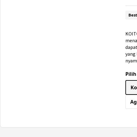
Best
KOITO
menaw
dapat
yang 
nyam
Pili
Ko
Ag