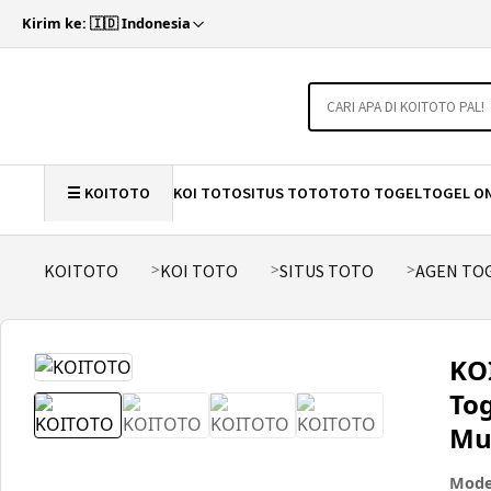
Kirim ke: 🇮🇩 Indonesia
☰ KOITOTO
KOI TOTO
SITUS TOTO
TOTO TOGEL
TOGEL ON
KOITOTO
KOI TOTO
SITUS TOTO
AGEN TO
KOI
To
Mu
Mode