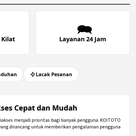
🗪
 Kilat
Layanan 24 Jam
nduhan
Lacak Pesanan
Akses Cepat dan Mudah
diakses menjadi prioritas bagi banyak pengguna. KOITOTO
nan yang dirancang untuk memberikan pengalaman pengguna