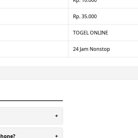
Rp. 10.000
Rp. 35.000
TOGEL ONLINE
24 Jam Nonstop
+
uk memberikan kemudahan
nggunaan yang nyaman
phone?
+