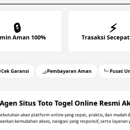
🔒
⚡
amin Aman 100%
Trasaksi Secepat
Cek Garansi
Pembayaran Aman
Pusat U
Agen Situs Toto Togel Online Resmi 
kebutuhan akan platform online yang cepat, praktis, dan mudah 
awarkan kemudahan akses, navigasi yang responsif, serta laya