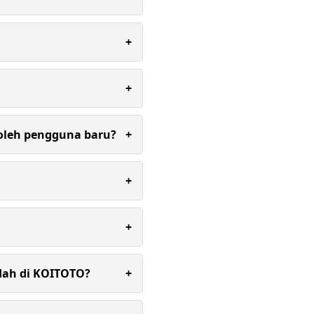
e sehingga dapat diakses
et tanpa mengurangi
+
onsif sehingga pengguna
efisien.
+
a memiliki fleksibilitas
leh pengguna baru?
+
derhana dan ramah
gi pengguna yang baru
+
an mengikuti result resmi
 cepat, tepat, dan
+
 berkala sesuai dengan
dah di KOITOTO?
+
n mudah dipahami sehingga