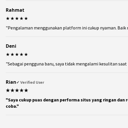
Rahmat
★★★★★
"Pengalaman menggunakan platform ini cukup nyaman. Baik m
Deni
★★★★★
"Sebagai pengguna baru, saya tidak mengalami kesulitan saat 
Rian
✔ Verified User
★★★★★
"Saya cukup puas dengan performa situs yang ringan dan 
coba."