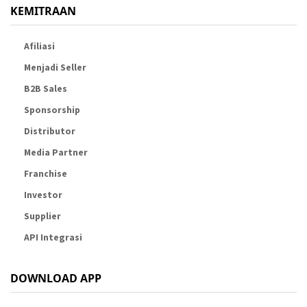
KEMITRAAN
Afiliasi
Menjadi Seller
B2B Sales
Sponsorship
Distributor
Media Partner
Franchise
Investor
Supplier
API Integrasi
DOWNLOAD APP