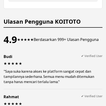
kendala teknis yang terjadi saat menggunakan
Platform umumnya menerapkan sistem
platform.
keamanan untuk membantu menjaga data
pengguna tetap terlindungi selama penggunaan
layanan.
Ulasan Pengguna KOITOTO
4.9
★★★★★
Berdasarkan 999+ Ulasan Pengguna
✔ Verified User
Budi
★★★★★
"Saya suka karena akses ke platform sangat cepat dan
tampilannya sederhana. Semua menu mudah ditemukan
tanpa harus mencari terlalu lama."
✔ Verified User
Rahmat
★★★★★