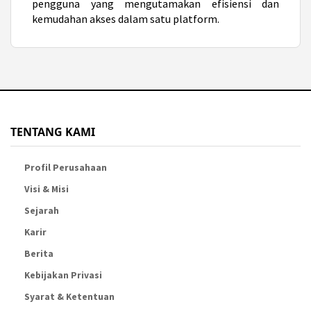
pengguna yang mengutamakan efisiensi dan
kemudahan akses dalam satu platform.
TENTANG KAMI
Profil Perusahaan
Visi & Misi
Sejarah
Karir
Berita
Kebijakan Privasi
Syarat & Ketentuan