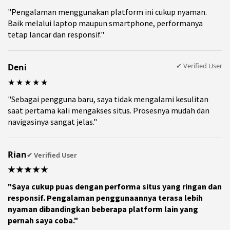
"Pengalaman menggunakan platform ini cukup nyaman.
Baik melalui laptop maupun smartphone, performanya
tetap lancar dan responsif."
✔ Verified User
Deni
★★★★★
"Sebagai pengguna baru, saya tidak mengalami kesulitan
saat pertama kali mengakses situs. Prosesnya mudah dan
navigasinya sangat jelas."
Rian
✔ Verified User
★★★★★
"Saya cukup puas dengan performa situs yang ringan dan
responsif. Pengalaman penggunaannya terasa lebih
nyaman dibandingkan beberapa platform lain yang
pernah saya coba."