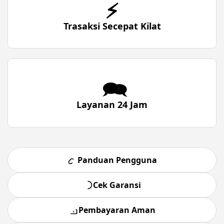
⚡
Trasaksi Secepat Kilat
🗪
Layanan 24 Jam
Panduan Pengguna
Cek Garansi
Pembayaran Aman