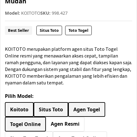
Mudah
Model:
KOITOTO
SKU:
998.427
Best Seller
Situs Toto
Toto Togel
KOITOTO merupakan platform agen situs Toto Togel
Online resmi yang menawarkan akses cepat, tampilan
ramah pengguna, dan layanan yang dapat diakses kapan saja.
Dengan dukungan sistem yang stabil dan fitur yang lengkap,
KOITOTO memberikan pengalaman yang lebih efisien dan
nyaman dalam satu tempat.
Pilih Model:
Koitoto
Situs Toto
Agen Togel
Agen Resmi
Togel Online