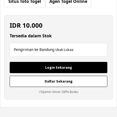
Situs Toto Togel
Agen Togel Online
IDR
10.000
Tersedia dalam Stok
Pengiriman ke Bandung
Ubah Lokasi
Login Sekarang
Daftar Sekarang
ℹ Dijamin Aman 100% Bosku