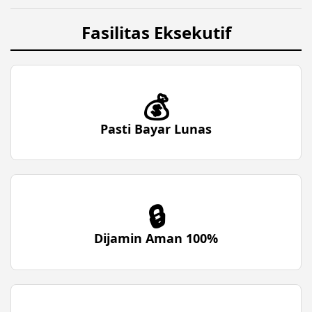
Fasilitas Eksekutif
💰
Pasti Bayar Lunas
🔒
Dijamin Aman 100%