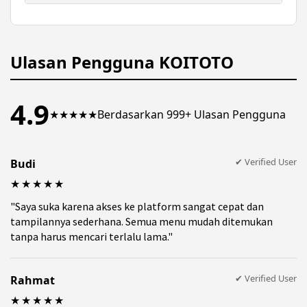
kendala teknis yang terjadi saat menggunakan
Platform umumnya menerapkan sistem
platform.
keamanan untuk membantu menjaga data
pengguna tetap terlindungi selama penggunaan
layanan.
Ulasan Pengguna KOITOTO
4.9
★★★★★
Berdasarkan 999+ Ulasan Pengguna
✔ Verified User
Budi
★★★★★
"Saya suka karena akses ke platform sangat cepat dan
tampilannya sederhana. Semua menu mudah ditemukan
tanpa harus mencari terlalu lama."
✔ Verified User
Rahmat
★★★★★