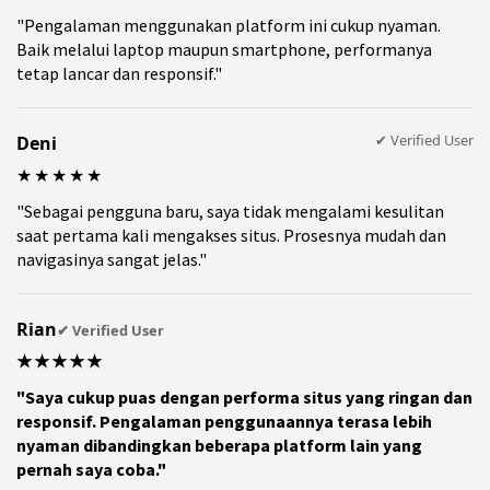
"Pengalaman menggunakan platform ini cukup nyaman.
Baik melalui laptop maupun smartphone, performanya
tetap lancar dan responsif."
✔ Verified User
Deni
★★★★★
"Sebagai pengguna baru, saya tidak mengalami kesulitan
saat pertama kali mengakses situs. Prosesnya mudah dan
navigasinya sangat jelas."
Rian
✔ Verified User
★★★★★
"Saya cukup puas dengan performa situs yang ringan dan
responsif. Pengalaman penggunaannya terasa lebih
nyaman dibandingkan beberapa platform lain yang
pernah saya coba."