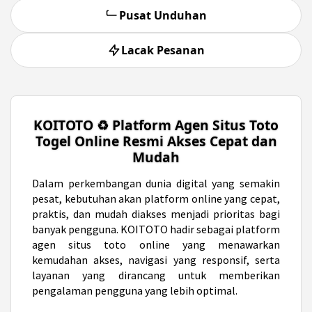
Pusat Unduhan
Lacak Pesanan
KOITOTO ♻️ Platform Agen Situs Toto
Togel Online Resmi Akses Cepat dan
Mudah
Dalam perkembangan dunia digital yang semakin
pesat,
kebutuhan akan platform online yang cepat,
praktis, dan mudah diakses menjadi prioritas bagi
banyak pengguna. KOITOTO hadir sebagai platform
agen situs toto online yang menawarkan
kemudahan akses, navigasi yang responsif, serta
layanan yang dirancang untuk memberikan
pengalaman pengguna yang lebih optimal.