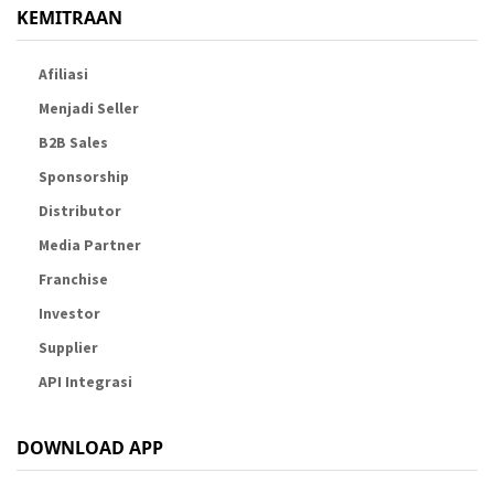
KEMITRAAN
Afiliasi
Menjadi Seller
B2B Sales
Sponsorship
Distributor
Media Partner
Franchise
Investor
Supplier
API Integrasi
DOWNLOAD APP