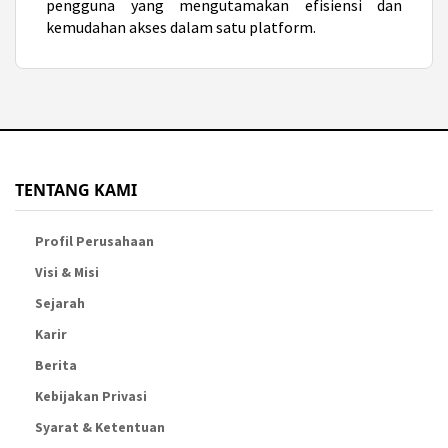
pengguna yang mengutamakan efisiensi dan
kemudahan akses dalam satu platform.
TENTANG KAMI
Profil Perusahaan
Visi & Misi
Sejarah
Karir
Berita
Kebijakan Privasi
Syarat & Ketentuan