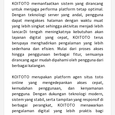
KOITOTO memanfaatkan sistem yang dirancang
untuk menjaga performa platform tetap optimal.
Dengan teknologi server yang andal, pengguna
dapat mengakses halaman dengan waktu muat
yang lebih singkat sehingga aktivitas menjadi lebih
lancar.Di tengah meningkatnya kebutuhan akan
layanan digital yang cepat, KOITOTO terus
berupaya menghadirkan pengalaman yang lebih
sederhana dan efisien. Mulai dari proses akses
hingga penggunaan berbagai fitur, semuanya
dirancang agar mudah dipahami oleh pengguna dari
berbagai kalangan.
KOITOTO merupakan platform agen situs toto
online yang mengedepankan akses cepat,
kemudahan penggunaan, dan kenyamanan
pengguna. Dengan dukungan teknologi modern,
sistem yang stabil, serta tampilan yang responsif di
berbagai perangkat, KOITOTO menawarkan
pengalaman digital yang lebih praktis bagi