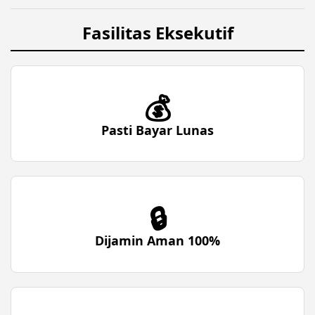
Fasilitas Eksekutif
💰
Pasti Bayar Lunas
🔒
Dijamin Aman 100%