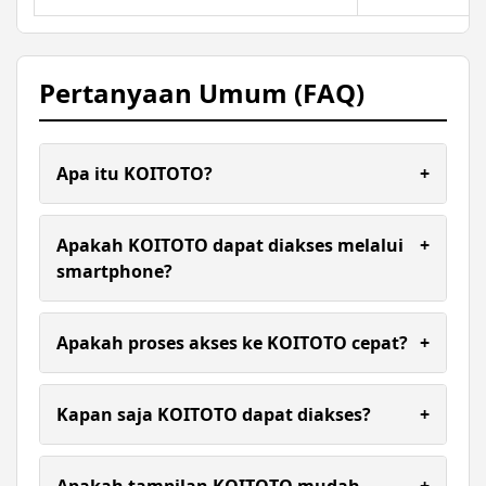
Pertanyaan Umum (FAQ)
Apa itu KOITOTO?
+
KOITOTO adalah platform online yang dirancang
untuk memberikan kemudahan akses, navigasi
Apakah KOITOTO dapat diakses melalui
+
yang sederhana, serta pengalaman penggunaan
smartphone?
yang nyaman melalui berbagai perangkat.
Ya. KOITOTO telah dioptimalkan untuk perangkat
mobile sehingga dapat diakses dengan lancar
Apakah proses akses ke KOITOTO cepat?
+
menggunakan smartphone maupun tablet tanpa
mengurangi kenyamanan pengguna.
KOITOTO mengutamakan performa platform
yang responsif sehingga pengguna dapat
Kapan saja KOITOTO dapat diakses?
+
mengakses berbagai fitur dengan lebih cepat dan
efisien.
Platform dapat diakses selama 24 jam sehingga
pengguna memiliki fleksibilitas untuk
Apakah tampilan KOITOTO mudah
+