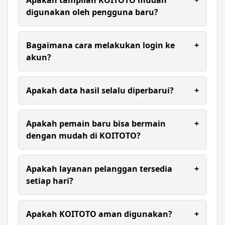
mengunjungi situs kapan pun sesuai kebutuhan.
digunakan oleh pengguna baru?
Tentu. KOITOTO dirancang dengan antarmuka
yang sederhana dan ramah pengguna sehingga
Bagaimana cara melakukan login ke
+
memudahkan navigasi, termasuk bagi pengguna
akun?
yang baru pertama kali mengakses platform.
Ya, seluruh hasil keluaran togel diperbarui secara
live dan mengikuti result resmi sehingga member
Apakah data hasil selalu diperbarui?
+
dapat melihat angka keluaran dengan cepat,
tepat, dan terpercaya.
Ya, sistem biasanya memperbarui informasi hasil
secara berkala sesuai dengan waktu rilis resmi dari
Apakah pemain baru bisa bermain
+
setiap pasaran.
dengan mudah di KOITOTO?
Tentu. KOITOTO memiliki tampilan situs
sederhana dan mudah dipahami sehingga pemain
Apakah layanan pelanggan tersedia
+
baru dapat melakukan registrasi, deposit, hingga
setiap hari?
memasang taruhan hanya dalam beberapa
langkah saja.
Layanan pelanggan biasanya tersedia untuk
membantu pengguna yang membutuhkan
Apakah KOITOTO aman digunakan?
+
informasi terkait akun, transaksi, maupun