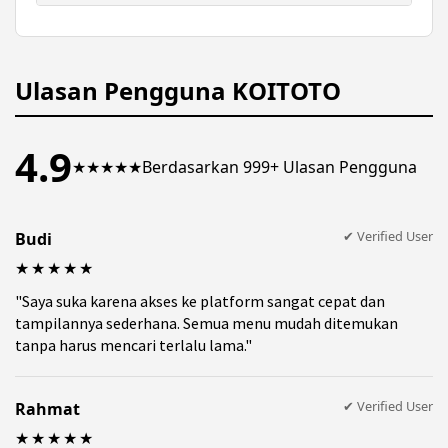
kendala teknis yang terjadi saat menggunakan
Platform umumnya menerapkan sistem
platform.
keamanan untuk membantu menjaga data
pengguna tetap terlindungi selama penggunaan
layanan.
Ulasan Pengguna KOITOTO
4.9
★★★★★
Berdasarkan 999+ Ulasan Pengguna
✔ Verified User
Budi
★★★★★
"Saya suka karena akses ke platform sangat cepat dan
tampilannya sederhana. Semua menu mudah ditemukan
tanpa harus mencari terlalu lama."
✔ Verified User
Rahmat
★★★★★