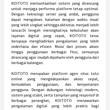
KOITOTO memanfaatkan sistem yang dirancang
untuk menjaga performa platform tetap optimal.
Dengan teknologi server yang andal, pengguna
dapat mengakses halaman dengan waktu muat
yang lebih singkat sehingga aktivitas menjadi lebih
lancar.Di tengah meningkatnya kebutuhan akan
layanan digital yang cepat, KOITOTO terus
berupaya menghadirkan pengalaman yang lebih
sederhana dan efisien. Mulai dari proses akses
hingga penggunaan berbagai fitur, semuanya
dirancang agar mudah dipahami oleh pengguna dari
berbagai kalangan.
KOITOTO merupakan platform agen situs toto
online yang mengedepankan akses cepat,
kemudahan penggunaan, dan kenyamanan
pengguna. Dengan dukungan teknologi modern,
sistem yang stabil, serta tampilan yang responsif di
berbagai perangkat, KOITOTO menawarkan
pengalaman digital yang lebih praktis bagi