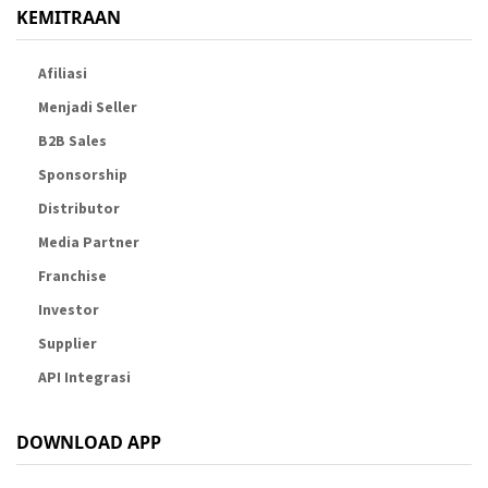
KEMITRAAN
Afiliasi
Menjadi Seller
B2B Sales
Sponsorship
Distributor
Media Partner
Franchise
Investor
Supplier
API Integrasi
DOWNLOAD APP