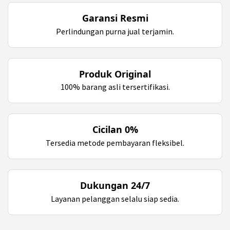
Garansi Resmi
Perlindungan purna jual terjamin.
Produk Original
100% barang asli tersertifikasi.
Cicilan 0%
Tersedia metode pembayaran fleksibel.
Dukungan 24/7
Layanan pelanggan selalu siap sedia.