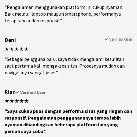
"Pengalaman menggunakan platform ini cukup nyaman.
Baik melalui laptop maupun smartphone, performanya
tetap lancar dan responsif."
✔ Verified User
Deni
★★★★★
"Sebagai pengguna baru, saya tidak mengalami kesulitan
saat pertama kali mengakses situs. Prosesnya mudah dan
navigasinya sangat jelas."
Rian
✔ Verified User
★★★★★
"Saya cukup puas dengan performa situs yang ringan dan
responsif. Pengalaman penggunaannya terasa lebih
nyaman dibandingkan beberapa platform lain yang
pernah saya coba."