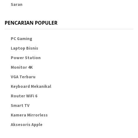
Saran
PENCARIAN POPULER
PC Gaming
Laptop Bisnis
Power Station
Monitor 4K
VGA Terbaru
Keyboard Mekanikal
Router WiFi 6
Smart TV
Kamera Mirrorless
Aksesoris Apple