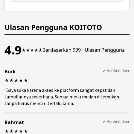
kendala teknis yang terjadi saat menggunakan
Platform umumnya menerapkan sistem
platform.
keamanan untuk membantu menjaga data
pengguna tetap terlindungi selama penggunaan
layanan.
Ulasan Pengguna KOITOTO
4.9
★★★★★
Berdasarkan 999+ Ulasan Pengguna
✔ Verified User
Budi
★★★★★
"Saya suka karena akses ke platform sangat cepat dan
tampilannya sederhana. Semua menu mudah ditemukan
tanpa harus mencari terlalu lama."
✔ Verified User
Rahmat
★★★★★