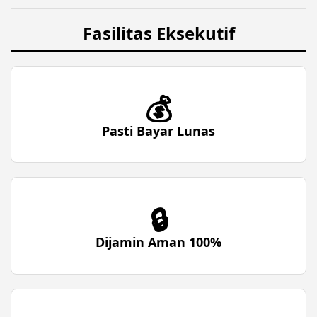
Fasilitas Eksekutif
💰
Pasti Bayar Lunas
🔒
Dijamin Aman 100%