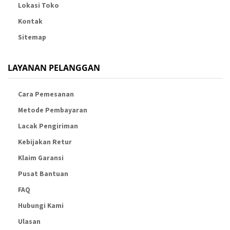
Lokasi Toko
Kontak
Sitemap
LAYANAN PELANGGAN
Cara Pemesanan
Metode Pembayaran
Lacak Pengiriman
Kebijakan Retur
Klaim Garansi
Pusat Bantuan
FAQ
Hubungi Kami
Ulasan