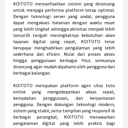
KOITOTO memanfaatkan sistem yang dirancang
untuk menjaga performa platform tetap optimal.
Dengan teknologi server yang andal, pengguna
dapat mengakses halaman dengan waktu muat
yang lebih singkat sehingga aktivitas menjadi lebih
lancar.Di tengah meningkatnya kebutuhan akan
layanan digital yang cepat, KOITOTO terus
berupaya menghadirkan pengalaman yang lebih
sederhana dan efisien. Mulai dari proses akses
hingga penggunaan berbagai fitur, semuanya
dirancang agar mudah dipahami oleh pengguna dari
berbagai kalangan.
KOITOTO merupakan platform agen situs toto
online yang mengedepankan akses cepat,
kemudahan penggunaan, dan kenyamanan
pengguna. Dengan dukungan teknologi modern,
sistem yang stabil, serta tampilan yang responsif di
berbagai perangkat, KOITOTO menawarkan
pengalaman digital yang lebih praktis bagi