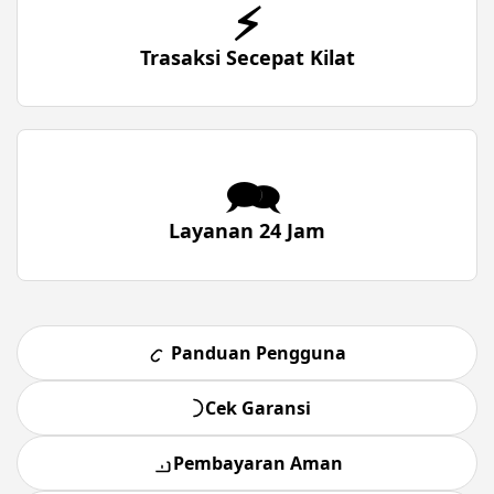
⚡
Trasaksi Secepat Kilat
🗪
Layanan 24 Jam
Panduan Pengguna
Cek Garansi
Pembayaran Aman