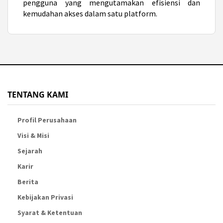
pengguna yang mengutamakan efisiensi dan
kemudahan akses dalam satu platform.
TENTANG KAMI
Profil Perusahaan
Visi & Misi
Sejarah
Karir
Berita
Kebijakan Privasi
Syarat & Ketentuan