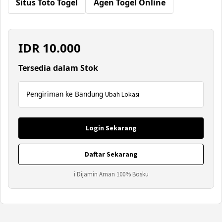
Situs Toto Togel
Agen Togel Online
IDR
10.000
Tersedia dalam Stok
Pengiriman ke Bandung
Ubah Lokasi
Login Sekarang
Daftar Sekarang
ℹ Dijamin Aman 100% Bosku