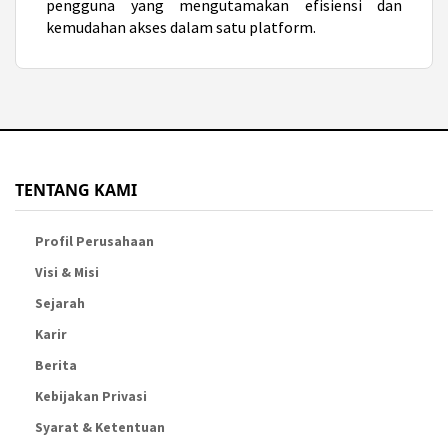
pengguna yang mengutamakan efisiensi dan
kemudahan akses dalam satu platform.
TENTANG KAMI
Profil Perusahaan
Visi & Misi
Sejarah
Karir
Berita
Kebijakan Privasi
Syarat & Ketentuan