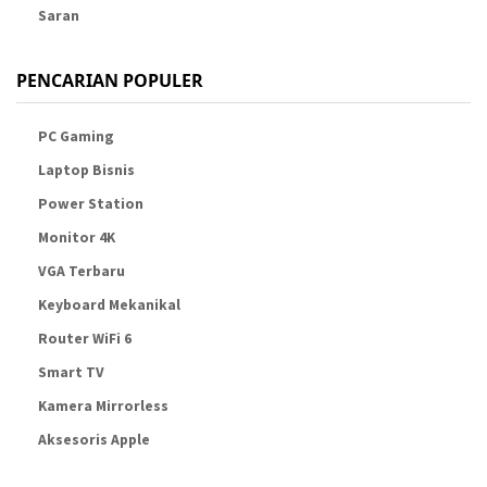
Saran
PENCARIAN POPULER
PC Gaming
Laptop Bisnis
Power Station
Monitor 4K
VGA Terbaru
Keyboard Mekanikal
Router WiFi 6
Smart TV
Kamera Mirrorless
Aksesoris Apple