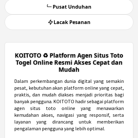
Pusat Unduhan
Lacak Pesanan
KOITOTO ♻️ Platform Agen Situs Toto
Togel Online Resmi Akses Cepat dan
Mudah
Dalam perkembangan dunia digital yang semakin
pesat,
kebutuhan akan platform online yang cepat,
praktis, dan mudah diakses menjadi prioritas bagi
banyak pengguna. KOITOTO hadir sebagai platform
agen situs toto online yang menawarkan
kemudahan akses, navigasi yang responsif, serta
layanan yang dirancang untuk memberikan
pengalaman pengguna yang lebih optimal.