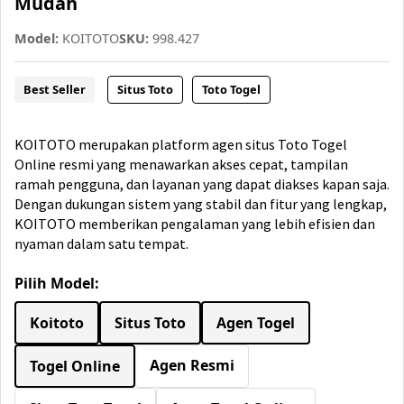
Mudah
Model:
KOITOTO
SKU:
998.427
Best Seller
Situs Toto
Toto Togel
KOITOTO merupakan platform agen situs Toto Togel
Online resmi yang menawarkan akses cepat, tampilan
ramah pengguna, dan layanan yang dapat diakses kapan saja.
Dengan dukungan sistem yang stabil dan fitur yang lengkap,
KOITOTO memberikan pengalaman yang lebih efisien dan
nyaman dalam satu tempat.
Pilih Model:
Koitoto
Situs Toto
Agen Togel
Agen Resmi
Togel Online