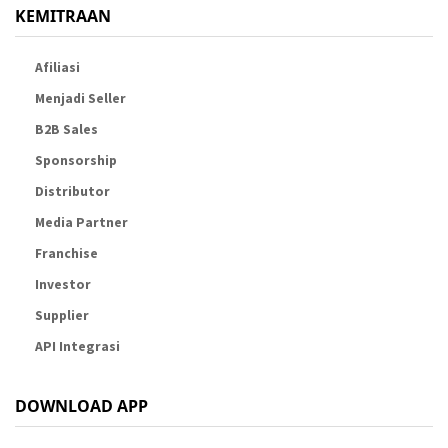
KEMITRAAN
Afiliasi
Menjadi Seller
B2B Sales
Sponsorship
Distributor
Media Partner
Franchise
Investor
Supplier
API Integrasi
DOWNLOAD APP