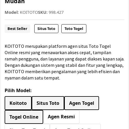
Mudah
Model:
KOITOTO
SKU:
998.427
Best Seller
Situs Toto
Toto Togel
KOITOTO merupakan platform agen situs Toto Togel
Online resmi yang menawarkan akses cepat, tampilan
ramah pengguna, dan layanan yang dapat diakses kapan saja.
Dengan dukungan sistem yang stabil dan fitur yang lengkap,
KOITOTO memberikan pengalaman yang lebih efisien dan
nyaman dalam satu tempat.
Pilih Model:
Koitoto
Situs Toto
Agen Togel
Agen Resmi
Togel Online