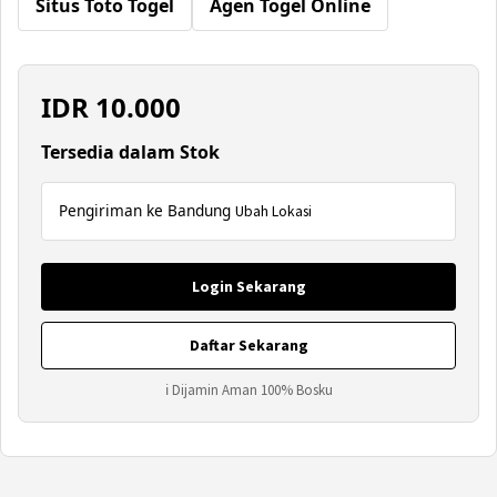
Situs Toto Togel
Agen Togel Online
IDR
10.000
Tersedia dalam Stok
Pengiriman ke Bandung
Ubah Lokasi
Login Sekarang
Daftar Sekarang
ℹ Dijamin Aman 100% Bosku