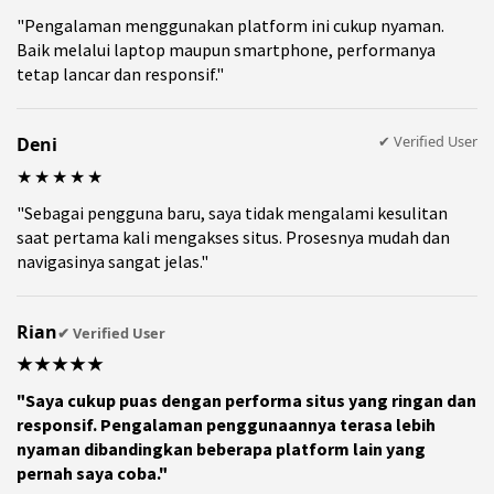
"Pengalaman menggunakan platform ini cukup nyaman.
Baik melalui laptop maupun smartphone, performanya
tetap lancar dan responsif."
✔ Verified User
Deni
★★★★★
"Sebagai pengguna baru, saya tidak mengalami kesulitan
saat pertama kali mengakses situs. Prosesnya mudah dan
navigasinya sangat jelas."
Rian
✔ Verified User
★★★★★
"Saya cukup puas dengan performa situs yang ringan dan
responsif. Pengalaman penggunaannya terasa lebih
nyaman dibandingkan beberapa platform lain yang
pernah saya coba."