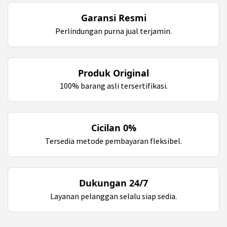
Garansi Resmi
Perlindungan purna jual terjamin.
Produk Original
100% barang asli tersertifikasi.
Cicilan 0%
Tersedia metode pembayaran fleksibel.
Dukungan 24/7
Layanan pelanggan selalu siap sedia.