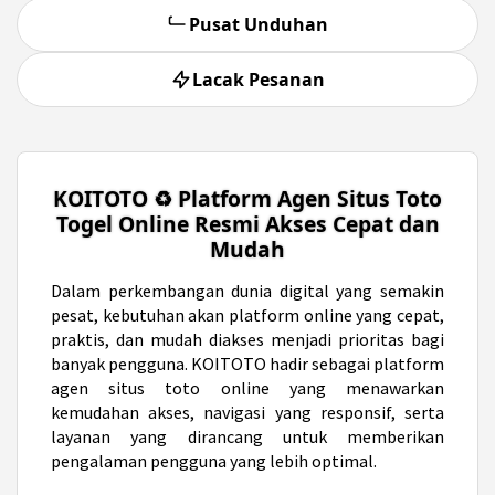
Pusat Unduhan
Lacak Pesanan
KOITOTO ♻️ Platform Agen Situs Toto
Togel Online Resmi Akses Cepat dan
Mudah
Dalam perkembangan dunia digital yang semakin
pesat,
kebutuhan akan platform online yang cepat,
praktis, dan mudah diakses menjadi prioritas bagi
banyak pengguna. KOITOTO hadir sebagai platform
agen situs toto online yang menawarkan
kemudahan akses, navigasi yang responsif, serta
layanan yang dirancang untuk memberikan
pengalaman pengguna yang lebih optimal.