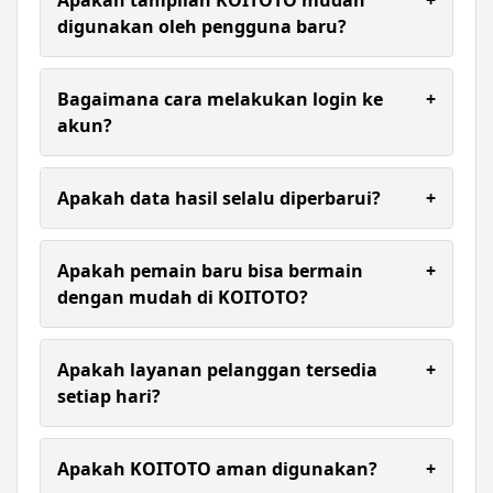
mengunjungi situs kapan pun sesuai kebutuhan.
digunakan oleh pengguna baru?
Tentu. KOITOTO dirancang dengan antarmuka
yang sederhana dan ramah pengguna sehingga
Bagaimana cara melakukan login ke
+
memudahkan navigasi, termasuk bagi pengguna
akun?
yang baru pertama kali mengakses platform.
Ya, seluruh hasil keluaran togel diperbarui secara
live dan mengikuti result resmi sehingga member
Apakah data hasil selalu diperbarui?
+
dapat melihat angka keluaran dengan cepat,
tepat, dan terpercaya.
Ya, sistem biasanya memperbarui informasi hasil
secara berkala sesuai dengan waktu rilis resmi dari
Apakah pemain baru bisa bermain
+
setiap pasaran.
dengan mudah di KOITOTO?
Tentu. KOITOTO memiliki tampilan situs
sederhana dan mudah dipahami sehingga pemain
Apakah layanan pelanggan tersedia
+
baru dapat melakukan registrasi, deposit, hingga
setiap hari?
memasang taruhan hanya dalam beberapa
langkah saja.
Layanan pelanggan biasanya tersedia untuk
membantu pengguna yang membutuhkan
Apakah KOITOTO aman digunakan?
+
informasi terkait akun, transaksi, maupun