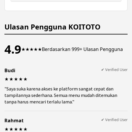
kendala teknis yang terjadi saat menggunakan
Platform umumnya menerapkan sistem
platform.
keamanan untuk membantu menjaga data
pengguna tetap terlindungi selama penggunaan
layanan.
Ulasan Pengguna KOITOTO
4.9
★★★★★
Berdasarkan 999+ Ulasan Pengguna
✔ Verified User
Budi
★★★★★
"Saya suka karena akses ke platform sangat cepat dan
tampilannya sederhana. Semua menu mudah ditemukan
tanpa harus mencari terlalu lama."
✔ Verified User
Rahmat
★★★★★