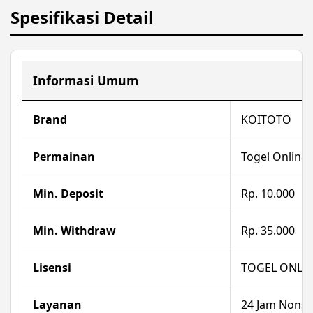
Spesifikasi Detail
Informasi Umum
Brand
KOITOTO
Permainan
Togel Online
Min. Deposit
Rp. 10.000
Min. Withdraw
Rp. 35.000
Lisensi
TOGEL ONLI
Layanan
24 Jam Nonst