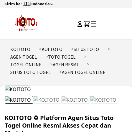
Kirim ke: 🇮🇩 Indonesia
☰
KOITOTO
KOI TOTO
SITUS TOTO
AGEN TOGEL
TOTO TOGEL
TOGEL ONLINE
AGEN RESMI
SITUS TOTO TOGEL
AGEN TOGEL ONLINE
KOITOTO ♻️ Platform Agen Situs Toto
Togel Online Resmi Akses Cepat dan