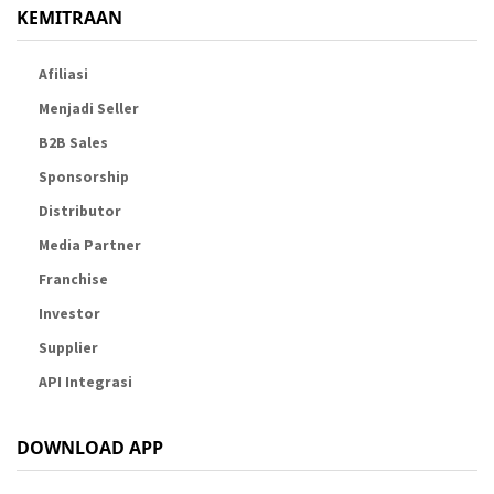
KEMITRAAN
Afiliasi
Menjadi Seller
B2B Sales
Sponsorship
Distributor
Media Partner
Franchise
Investor
Supplier
API Integrasi
DOWNLOAD APP