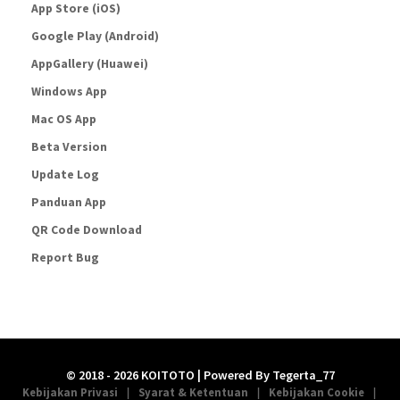
App Store (iOS)
Google Play (Android)
AppGallery (Huawei)
Windows App
Mac OS App
Beta Version
Update Log
Panduan App
QR Code Download
Report Bug
© 2018 - 2026 KOITOTO | Powered By Tegerta_77
|
|
|
Kebijakan Privasi
Syarat & Ketentuan
Kebijakan Cookie