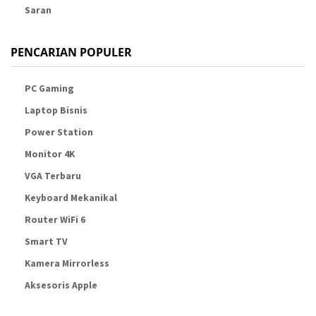
Saran
PENCARIAN POPULER
PC Gaming
Laptop Bisnis
Power Station
Monitor 4K
VGA Terbaru
Keyboard Mekanikal
Router WiFi 6
Smart TV
Kamera Mirrorless
Aksesoris Apple