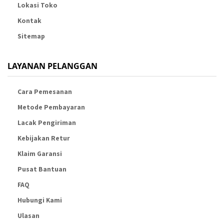
Lokasi Toko
Kontak
Sitemap
LAYANAN PELANGGAN
Cara Pemesanan
Metode Pembayaran
Lacak Pengiriman
Kebijakan Retur
Klaim Garansi
Pusat Bantuan
FAQ
Hubungi Kami
Ulasan