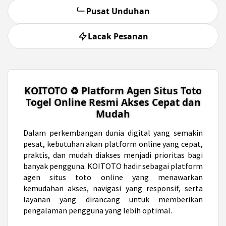
Pusat Unduhan
Lacak Pesanan
KOITOTO ♻️ Platform Agen Situs Toto
Togel Online Resmi Akses Cepat dan
Mudah
Dalam perkembangan dunia digital yang semakin
pesat,
kebutuhan akan platform online yang cepat,
praktis, dan mudah diakses menjadi prioritas bagi
banyak pengguna. KOITOTO hadir sebagai platform
agen situs toto online yang menawarkan
kemudahan akses, navigasi yang responsif, serta
layanan yang dirancang untuk memberikan
pengalaman pengguna yang lebih optimal.