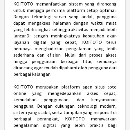
KOITOTO memanfaatkan sistem yang dirancang
untuk menjaga performa platform tetap optimal.
Dengan teknologi server yang andal, pengguna
dapat mengakses halaman dengan waktu muat
yang lebih singkat sehingga aktivitas menjadi lebih
lancar.Di tengah meningkatnya kebutuhan akan
layanan digital yang cepat, KOITOTO terus
berupaya menghadirkan pengalaman yang lebih
sederhana dan efisien. Mulai dari proses akses
hingga penggunaan berbagai fitur, semuanya
dirancang agar mudah dipahami oleh pengguna dari
berbagai kalangan.
KOITOTO merupakan platform agen situs toto
online yang mengedepankan akses cepat,
kemudahan penggunaan, dan kenyamanan
pengguna. Dengan dukungan teknologi modern,
sistem yang stabil, serta tampilan yang responsif di
berbagai perangkat, KOITOTO menawarkan
pengalaman digital yang lebih praktis bagi