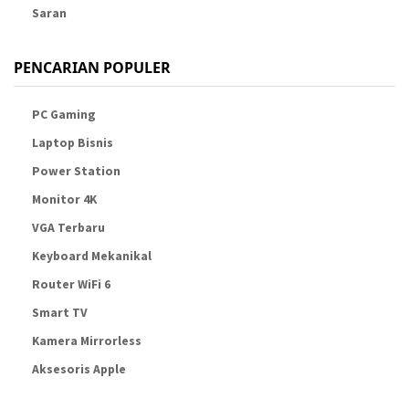
Saran
PENCARIAN POPULER
PC Gaming
Laptop Bisnis
Power Station
Monitor 4K
VGA Terbaru
Keyboard Mekanikal
Router WiFi 6
Smart TV
Kamera Mirrorless
Aksesoris Apple