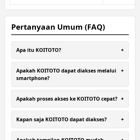
Pertanyaan Umum (FAQ)
Apa itu KOITOTO?
+
KOITOTO adalah platform online yang dirancang
untuk memberikan kemudahan akses, navigasi
Apakah KOITOTO dapat diakses melalui
+
yang sederhana, serta pengalaman penggunaan
smartphone?
yang nyaman melalui berbagai perangkat.
Ya. KOITOTO telah dioptimalkan untuk perangkat
mobile sehingga dapat diakses dengan lancar
Apakah proses akses ke KOITOTO cepat?
+
menggunakan smartphone maupun tablet tanpa
mengurangi kenyamanan pengguna.
KOITOTO mengutamakan performa platform
yang responsif sehingga pengguna dapat
Kapan saja KOITOTO dapat diakses?
+
mengakses berbagai fitur dengan lebih cepat dan
efisien.
Platform dapat diakses selama 24 jam sehingga
pengguna memiliki fleksibilitas untuk
Apakah tampilan KOITOTO mudah
+