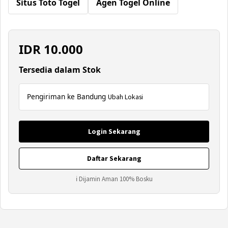
Situs Toto Togel
Agen Togel Online
IDR
10.000
Tersedia dalam Stok
Pengiriman ke Bandung
Ubah Lokasi
Login Sekarang
Daftar Sekarang
ℹ Dijamin Aman 100% Bosku