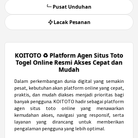
Pusat Unduhan
Lacak Pesanan
KOITOTO ♻️ Platform Agen Situs Toto
Togel Online Resmi Akses Cepat dan
Mudah
Dalam perkembangan dunia digital yang semakin
pesat,
kebutuhan akan platform online yang cepat,
praktis, dan mudah diakses menjadi prioritas bagi
banyak pengguna. KOITOTO hadir sebagai platform
agen situs toto online yang menawarkan
kemudahan akses, navigasi yang responsif, serta
layanan yang dirancang untuk memberikan
pengalaman pengguna yang lebih optimal.