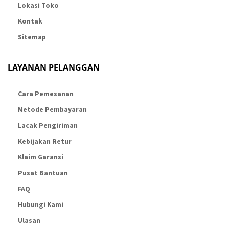
Lokasi Toko
Kontak
Sitemap
LAYANAN PELANGGAN
Cara Pemesanan
Metode Pembayaran
Lacak Pengiriman
Kebijakan Retur
Klaim Garansi
Pusat Bantuan
FAQ
Hubungi Kami
Ulasan