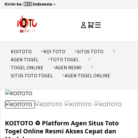
Kirim ke: 🇮🇩 Indonesia
☰
KOITOTO
KOI TOTO
SITUS TOTO
AGEN TOGEL
TOTO TOGEL
TOGEL ONLINE
AGEN RESMI
SITUS TOTO TOGEL
AGEN TOGEL ONLINE
KOITOTO ♻️ Platform Agen Situs Toto
Togel Online Resmi Akses Cepat dan