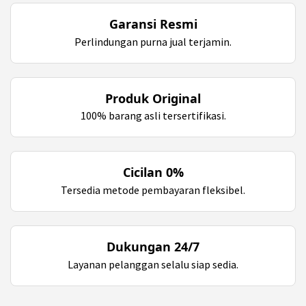
Garansi Resmi
Perlindungan purna jual terjamin.
Produk Original
100% barang asli tersertifikasi.
Cicilan 0%
Tersedia metode pembayaran fleksibel.
Dukungan 24/7
Layanan pelanggan selalu siap sedia.