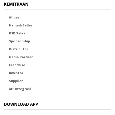
KEMITRAAN
Afiliasi
Menjadi Seller
B2B Sales
Sponsorship
Distributor
Media Partner
Franchise
Investor
Supplier
API Integrasi
DOWNLOAD APP