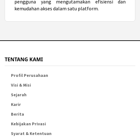
pengguna yang mengutamakan efisiensi dan
kemudahan akses dalam satu platform.
TENTANG KAMI
Profil Perusahaan
Visi & Misi
Sejarah
Karir
Berita
Kebijakan Privasi
Syarat & Ketentuan