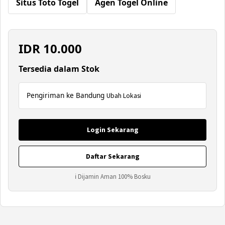
Situs Toto Togel
Agen Togel Online
IDR
10.000
Tersedia dalam Stok
Pengiriman ke Bandung
Ubah Lokasi
Login Sekarang
Daftar Sekarang
ℹ Dijamin Aman 100% Bosku