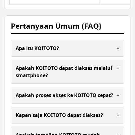
Pertanyaan Umum (FAQ)
Apa itu KOITOTO?
+
KOITOTO adalah platform online yang dirancang
untuk memberikan kemudahan akses, navigasi
Apakah KOITOTO dapat diakses melalui
+
yang sederhana, serta pengalaman penggunaan
smartphone?
yang nyaman melalui berbagai perangkat.
Ya. KOITOTO telah dioptimalkan untuk perangkat
mobile sehingga dapat diakses dengan lancar
Apakah proses akses ke KOITOTO cepat?
+
menggunakan smartphone maupun tablet tanpa
mengurangi kenyamanan pengguna.
KOITOTO mengutamakan performa platform
yang responsif sehingga pengguna dapat
Kapan saja KOITOTO dapat diakses?
+
mengakses berbagai fitur dengan lebih cepat dan
efisien.
Platform dapat diakses selama 24 jam sehingga
pengguna memiliki fleksibilitas untuk
Apakah tampilan KOITOTO mudah
+