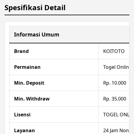
Spesifikasi Detail
Informasi Umum
Brand
KOITOTO
Permainan
Togel Online
Min. Deposit
Rp. 10.000
Min. Withdraw
Rp. 35.000
Lisensi
TOGEL ONLI
Layanan
24 Jam Nonst