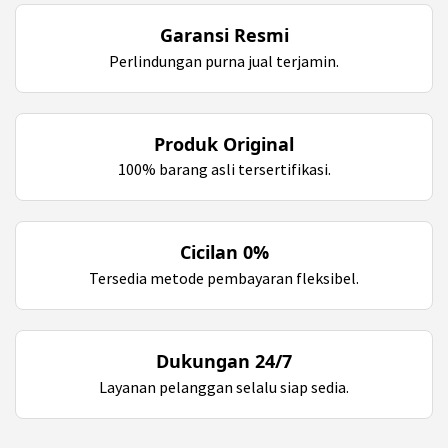
Garansi Resmi
Perlindungan purna jual terjamin.
Produk Original
100% barang asli tersertifikasi.
Cicilan 0%
Tersedia metode pembayaran fleksibel.
Dukungan 24/7
Layanan pelanggan selalu siap sedia.