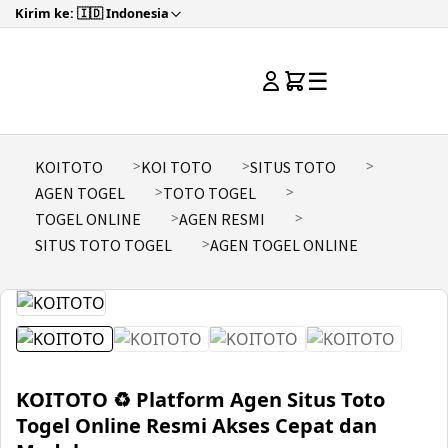
Kirim ke: 🇮🇩 Indonesia
☰
KOITOTO
KOI TOTO
SITUS TOTO
AGEN TOGEL
TOTO TOGEL
TOGEL ONLINE
AGEN RESMI
SITUS TOTO TOGEL
AGEN TOGEL ONLINE
KOITOTO ♻️ Platform Agen Situs Toto
Togel Online Resmi Akses Cepat dan