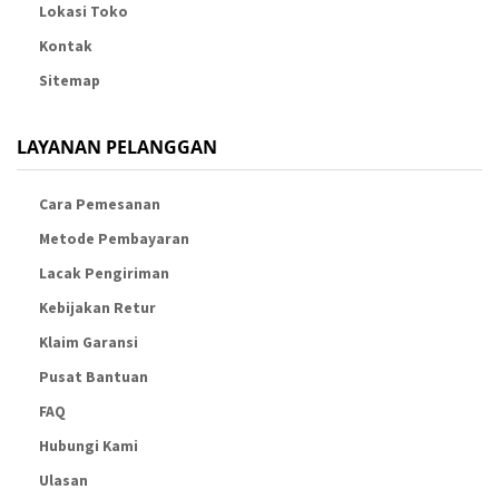
Lokasi Toko
Kontak
Sitemap
LAYANAN PELANGGAN
Cara Pemesanan
Metode Pembayaran
Lacak Pengiriman
Kebijakan Retur
Klaim Garansi
Pusat Bantuan
FAQ
Hubungi Kami
Ulasan