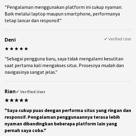
"Pengalaman menggunakan platform ini cukup nyaman.
Baik melalui laptop maupun smartphone, performanya
tetap lancar dan responsif."
✔ Verified User
Deni
★★★★★
"Sebagai pengguna baru, saya tidak mengalami kesulitan
saat pertama kali mengakses situs. Prosesnya mudah dan
navigasinya sangat jelas."
Rian
✔ Verified User
★★★★★
"Saya cukup puas dengan performa situs yang ringan dan
responsif. Pengalaman penggunaannya terasa lebih
nyaman dibandingkan beberapa platform lain yang
pernah saya coba."