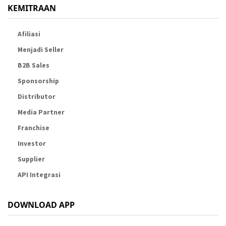
KEMITRAAN
Afiliasi
Menjadi Seller
B2B Sales
Sponsorship
Distributor
Media Partner
Franchise
Investor
Supplier
API Integrasi
DOWNLOAD APP