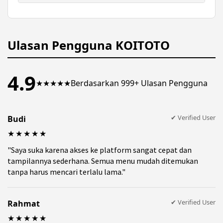
kendala teknis yang terjadi saat menggunakan
Platform umumnya menerapkan sistem
platform.
keamanan untuk membantu menjaga data
pengguna tetap terlindungi selama penggunaan
layanan.
Ulasan Pengguna KOITOTO
4.9
★★★★★
Berdasarkan 999+ Ulasan Pengguna
✔ Verified User
Budi
★★★★★
"Saya suka karena akses ke platform sangat cepat dan
tampilannya sederhana. Semua menu mudah ditemukan
tanpa harus mencari terlalu lama."
✔ Verified User
Rahmat
★★★★★