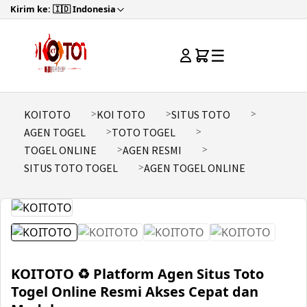
Kirim ke: 🇮🇩 Indonesia
☰
KOITOTO
KOI TOTO
SITUS TOTO
AGEN TOGEL
TOTO TOGEL
TOGEL ONLINE
AGEN RESMI
SITUS TOTO TOGEL
AGEN TOGEL ONLINE
KOITOTO ♻️ Platform Agen Situs Toto
Togel Online Resmi Akses Cepat dan