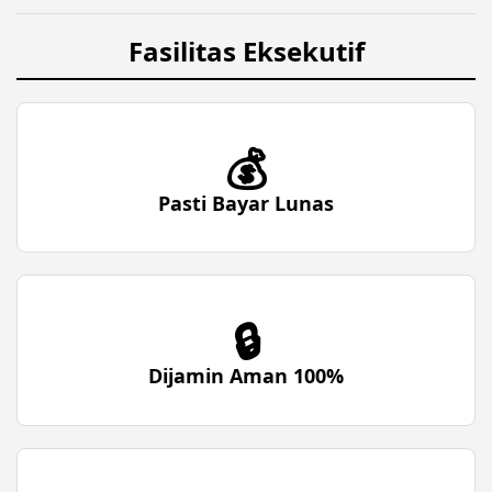
Fasilitas Eksekutif
💰
Pasti Bayar Lunas
🔒
Dijamin Aman 100%