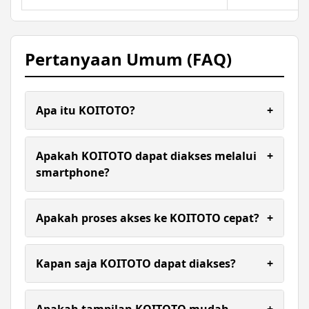
Pertanyaan Umum (FAQ)
Apa itu KOITOTO?
+
KOITOTO adalah platform online yang dirancang
untuk memberikan kemudahan akses, navigasi
Apakah KOITOTO dapat diakses melalui
+
yang sederhana, serta pengalaman penggunaan
smartphone?
yang nyaman melalui berbagai perangkat.
Ya. KOITOTO telah dioptimalkan untuk perangkat
mobile sehingga dapat diakses dengan lancar
Apakah proses akses ke KOITOTO cepat?
+
menggunakan smartphone maupun tablet tanpa
mengurangi kenyamanan pengguna.
KOITOTO mengutamakan performa platform
yang responsif sehingga pengguna dapat
Kapan saja KOITOTO dapat diakses?
+
mengakses berbagai fitur dengan lebih cepat dan
efisien.
Platform dapat diakses selama 24 jam sehingga
pengguna memiliki fleksibilitas untuk
Apakah tampilan KOITOTO mudah
+