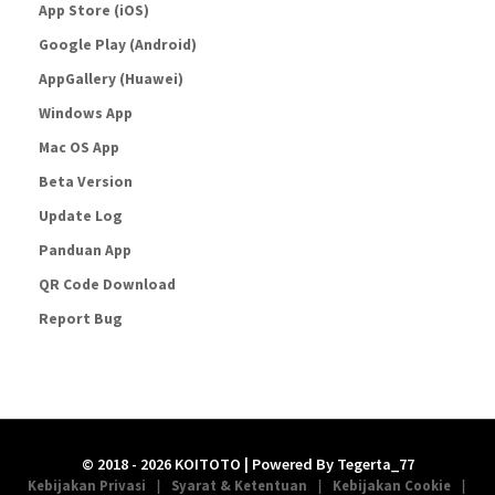
App Store (iOS)
Google Play (Android)
AppGallery (Huawei)
Windows App
Mac OS App
Beta Version
Update Log
Panduan App
QR Code Download
Report Bug
© 2018 - 2026 KOITOTO | Powered By Tegerta_77
|
|
|
Kebijakan Privasi
Syarat & Ketentuan
Kebijakan Cookie