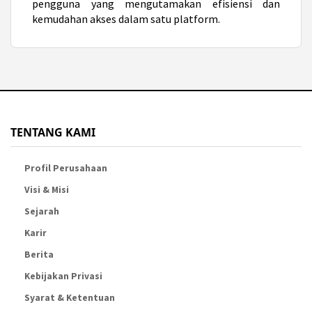
pengguna yang mengutamakan efisiensi dan
kemudahan akses dalam satu platform.
TENTANG KAMI
Profil Perusahaan
Visi & Misi
Sejarah
Karir
Berita
Kebijakan Privasi
Syarat & Ketentuan