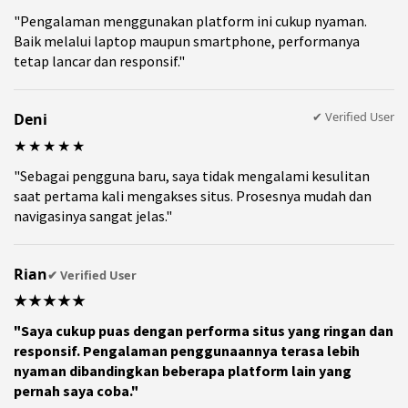
"Pengalaman menggunakan platform ini cukup nyaman.
Baik melalui laptop maupun smartphone, performanya
tetap lancar dan responsif."
✔ Verified User
Deni
★★★★★
"Sebagai pengguna baru, saya tidak mengalami kesulitan
saat pertama kali mengakses situs. Prosesnya mudah dan
navigasinya sangat jelas."
Rian
✔ Verified User
★★★★★
"Saya cukup puas dengan performa situs yang ringan dan
responsif. Pengalaman penggunaannya terasa lebih
nyaman dibandingkan beberapa platform lain yang
pernah saya coba."