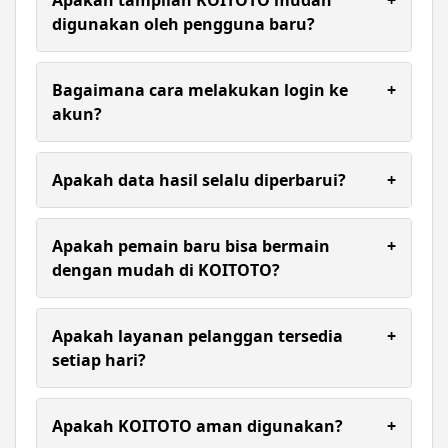
mengunjungi situs kapan pun sesuai kebutuhan.
digunakan oleh pengguna baru?
Tentu. KOITOTO dirancang dengan antarmuka
yang sederhana dan ramah pengguna sehingga
Bagaimana cara melakukan login ke
+
memudahkan navigasi, termasuk bagi pengguna
akun?
yang baru pertama kali mengakses platform.
Ya, seluruh hasil keluaran togel diperbarui secara
live dan mengikuti result resmi sehingga member
Apakah data hasil selalu diperbarui?
+
dapat melihat angka keluaran dengan cepat,
tepat, dan terpercaya.
Ya, sistem biasanya memperbarui informasi hasil
secara berkala sesuai dengan waktu rilis resmi dari
Apakah pemain baru bisa bermain
+
setiap pasaran.
dengan mudah di KOITOTO?
Tentu. KOITOTO memiliki tampilan situs
sederhana dan mudah dipahami sehingga pemain
Apakah layanan pelanggan tersedia
+
baru dapat melakukan registrasi, deposit, hingga
setiap hari?
memasang taruhan hanya dalam beberapa
langkah saja.
Layanan pelanggan biasanya tersedia untuk
membantu pengguna yang membutuhkan
Apakah KOITOTO aman digunakan?
+
informasi terkait akun, transaksi, maupun