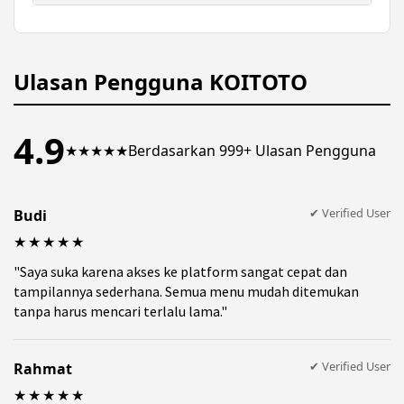
kendala teknis yang terjadi saat menggunakan
Platform umumnya menerapkan sistem
platform.
keamanan untuk membantu menjaga data
pengguna tetap terlindungi selama penggunaan
layanan.
Ulasan Pengguna KOITOTO
4.9
★★★★★
Berdasarkan 999+ Ulasan Pengguna
✔ Verified User
Budi
★★★★★
"Saya suka karena akses ke platform sangat cepat dan
tampilannya sederhana. Semua menu mudah ditemukan
tanpa harus mencari terlalu lama."
✔ Verified User
Rahmat
★★★★★