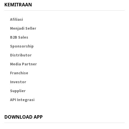
KEMITRAAN
Afiliasi
Menjadi Seller
B2B Sales
Sponsorship
Distributor
Media Partner
Franchise
Investor
Supplier
API Integrasi
DOWNLOAD APP