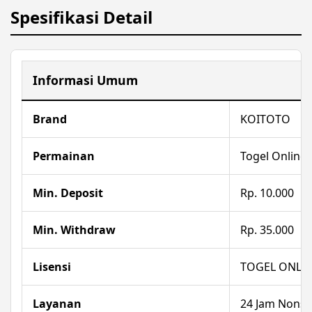
Spesifikasi Detail
Informasi Umum
Brand
KOITOTO
Permainan
Togel Online
Min. Deposit
Rp. 10.000
Min. Withdraw
Rp. 35.000
Lisensi
TOGEL ONLI
Layanan
24 Jam Nonst