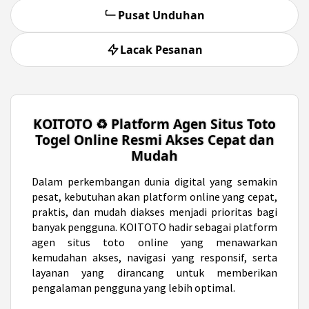
Pusat Unduhan
Lacak Pesanan
KOITOTO ♻️ Platform Agen Situs Toto
Togel Online Resmi Akses Cepat dan
Mudah
Dalam perkembangan dunia digital yang semakin
pesat,
kebutuhan akan platform online yang cepat,
praktis, dan mudah diakses menjadi prioritas bagi
banyak pengguna. KOITOTO hadir sebagai platform
agen situs toto online yang menawarkan
kemudahan akses, navigasi yang responsif, serta
layanan yang dirancang untuk memberikan
pengalaman pengguna yang lebih optimal.