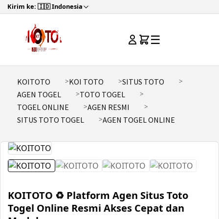
Kirim ke: 🇮🇩 Indonesia
☰
KOITOTO
KOI TOTO
SITUS TOTO
AGEN TOGEL
TOTO TOGEL
TOGEL ONLINE
AGEN RESMI
SITUS TOTO TOGEL
AGEN TOGEL ONLINE
KOITOTO ♻️ Platform Agen Situs Toto
Togel Online Resmi Akses Cepat dan