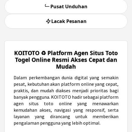
Pusat Unduhan
Lacak Pesanan
KOITOTO ♻️ Platform Agen Situs Toto
Togel Online Resmi Akses Cepat dan
Mudah
Dalam perkembangan dunia digital yang semakin
pesat,
kebutuhan akan platform online yang cepat,
praktis, dan mudah diakses menjadi prioritas bagi
banyak pengguna. KOITOTO hadir sebagai platform
agen situs toto online yang menawarkan
kemudahan akses, navigasi yang responsif, serta
layanan yang dirancang untuk memberikan
pengalaman pengguna yang lebih optimal.