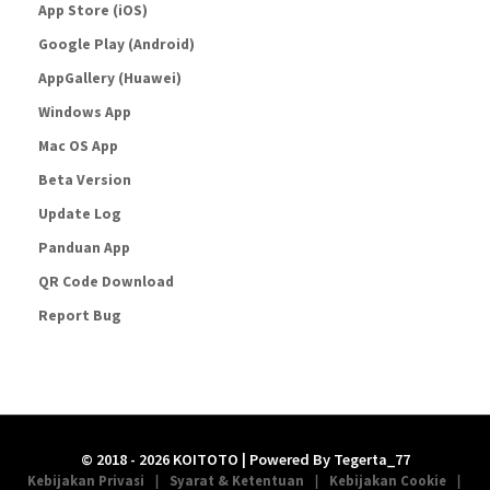
App Store (iOS)
Google Play (Android)
AppGallery (Huawei)
Windows App
Mac OS App
Beta Version
Update Log
Panduan App
QR Code Download
Report Bug
© 2018 - 2026 KOITOTO | Powered By Tegerta_77
|
|
|
Kebijakan Privasi
Syarat & Ketentuan
Kebijakan Cookie