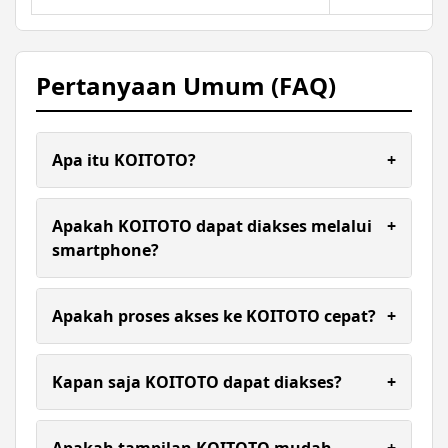
Pertanyaan Umum (FAQ)
Apa itu KOITOTO?
+
KOITOTO adalah platform online yang dirancang
untuk memberikan kemudahan akses, navigasi
Apakah KOITOTO dapat diakses melalui
+
yang sederhana, serta pengalaman penggunaan
smartphone?
yang nyaman melalui berbagai perangkat.
Ya. KOITOTO telah dioptimalkan untuk perangkat
mobile sehingga dapat diakses dengan lancar
Apakah proses akses ke KOITOTO cepat?
+
menggunakan smartphone maupun tablet tanpa
mengurangi kenyamanan pengguna.
KOITOTO mengutamakan performa platform
yang responsif sehingga pengguna dapat
Kapan saja KOITOTO dapat diakses?
+
mengakses berbagai fitur dengan lebih cepat dan
efisien.
Platform dapat diakses selama 24 jam sehingga
pengguna memiliki fleksibilitas untuk
Apakah tampilan KOITOTO mudah
+