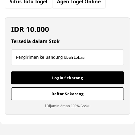
Situs Toto Togel
Agen Togel Online
IDR
10.000
Tersedia dalam Stok
Pengiriman ke Bandung
Ubah Lokasi
Login Sekarang
Daftar Sekarang
ℹ Dijamin Aman 100% Bosku