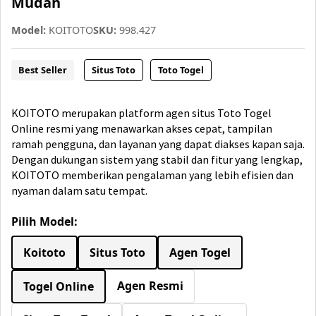
Mudah
Model:
KOITOTO
SKU:
998.427
Best Seller
Situs Toto
Toto Togel
KOITOTO merupakan platform agen situs Toto Togel
Online resmi yang menawarkan akses cepat, tampilan
ramah pengguna, dan layanan yang dapat diakses kapan saja.
Dengan dukungan sistem yang stabil dan fitur yang lengkap,
KOITOTO memberikan pengalaman yang lebih efisien dan
nyaman dalam satu tempat.
Pilih Model:
Koitoto
Situs Toto
Agen Togel
Agen Resmi
Togel Online