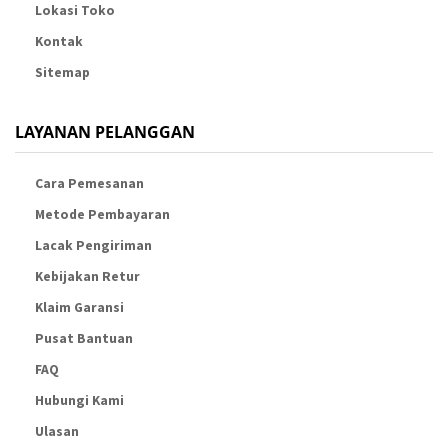
Lokasi Toko
Kontak
Sitemap
LAYANAN PELANGGAN
Cara Pemesanan
Metode Pembayaran
Lacak Pengiriman
Kebijakan Retur
Klaim Garansi
Pusat Bantuan
FAQ
Hubungi Kami
Ulasan