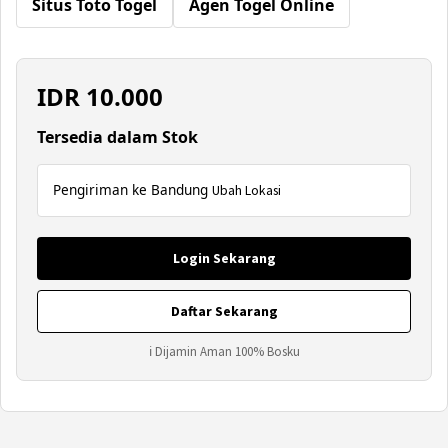
Situs Toto Togel
Agen Togel Online
IDR
10.000
Tersedia dalam Stok
Pengiriman ke Bandung
Ubah Lokasi
Login Sekarang
Daftar Sekarang
ℹ Dijamin Aman 100% Bosku