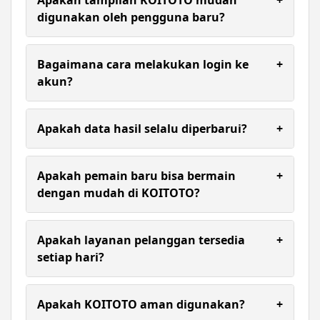
mengunjungi situs kapan pun sesuai kebutuhan.
digunakan oleh pengguna baru?
Tentu. KOITOTO dirancang dengan antarmuka
yang sederhana dan ramah pengguna sehingga
Bagaimana cara melakukan login ke
+
memudahkan navigasi, termasuk bagi pengguna
akun?
yang baru pertama kali mengakses platform.
Ya, seluruh hasil keluaran togel diperbarui secara
live dan mengikuti result resmi sehingga member
Apakah data hasil selalu diperbarui?
+
dapat melihat angka keluaran dengan cepat,
tepat, dan terpercaya.
Ya, sistem biasanya memperbarui informasi hasil
secara berkala sesuai dengan waktu rilis resmi dari
Apakah pemain baru bisa bermain
+
setiap pasaran.
dengan mudah di KOITOTO?
Tentu. KOITOTO memiliki tampilan situs
sederhana dan mudah dipahami sehingga pemain
Apakah layanan pelanggan tersedia
+
baru dapat melakukan registrasi, deposit, hingga
setiap hari?
memasang taruhan hanya dalam beberapa
langkah saja.
Layanan pelanggan biasanya tersedia untuk
membantu pengguna yang membutuhkan
Apakah KOITOTO aman digunakan?
+
informasi terkait akun, transaksi, maupun