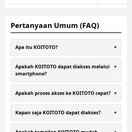
Pertanyaan Umum (FAQ)
Apa itu KOITOTO?
+
KOITOTO adalah platform online yang dirancang
untuk memberikan kemudahan akses, navigasi
Apakah KOITOTO dapat diakses melalui
+
yang sederhana, serta pengalaman penggunaan
smartphone?
yang nyaman melalui berbagai perangkat.
Ya. KOITOTO telah dioptimalkan untuk perangkat
mobile sehingga dapat diakses dengan lancar
Apakah proses akses ke KOITOTO cepat?
+
menggunakan smartphone maupun tablet tanpa
mengurangi kenyamanan pengguna.
KOITOTO mengutamakan performa platform
yang responsif sehingga pengguna dapat
Kapan saja KOITOTO dapat diakses?
+
mengakses berbagai fitur dengan lebih cepat dan
efisien.
Platform dapat diakses selama 24 jam sehingga
pengguna memiliki fleksibilitas untuk
Apakah tampilan KOITOTO mudah
+