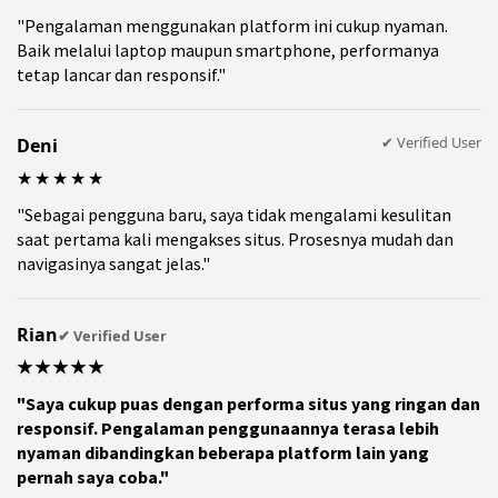
"Pengalaman menggunakan platform ini cukup nyaman.
Baik melalui laptop maupun smartphone, performanya
tetap lancar dan responsif."
✔ Verified User
Deni
★★★★★
"Sebagai pengguna baru, saya tidak mengalami kesulitan
saat pertama kali mengakses situs. Prosesnya mudah dan
navigasinya sangat jelas."
Rian
✔ Verified User
★★★★★
"Saya cukup puas dengan performa situs yang ringan dan
responsif. Pengalaman penggunaannya terasa lebih
nyaman dibandingkan beberapa platform lain yang
pernah saya coba."