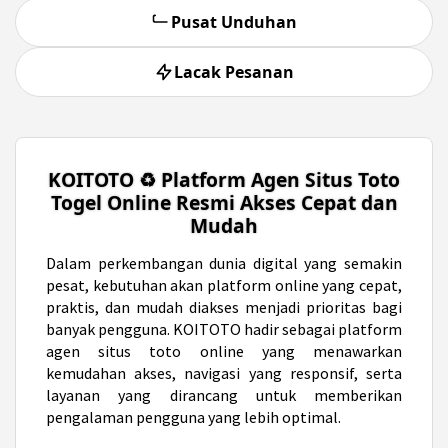
Pusat Unduhan
Lacak Pesanan
KOITOTO ♻️ Platform Agen Situs Toto
Togel Online Resmi Akses Cepat dan
Mudah
Dalam perkembangan dunia digital yang semakin
pesat,
kebutuhan akan platform online yang cepat,
praktis, dan mudah diakses menjadi prioritas bagi
banyak pengguna. KOITOTO hadir sebagai platform
agen situs toto online yang menawarkan
kemudahan akses, navigasi yang responsif, serta
layanan yang dirancang untuk memberikan
pengalaman pengguna yang lebih optimal.