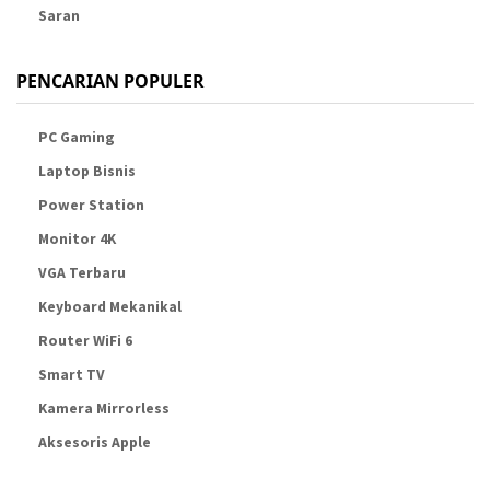
Saran
PENCARIAN POPULER
PC Gaming
Laptop Bisnis
Power Station
Monitor 4K
VGA Terbaru
Keyboard Mekanikal
Router WiFi 6
Smart TV
Kamera Mirrorless
Aksesoris Apple