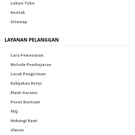
Lokasi Toko
Kontak
Sitemap
LAYANAN PELANGGAN
Cara Pemesanan
Metode Pembayaran
Lacak Pengiriman
Kebijakan Retur
Klaim Garansi
Pusat Bantuan
FAQ
Hubungi Kami
Ulasan