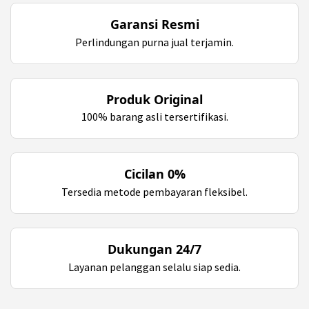
Garansi Resmi
Perlindungan purna jual terjamin.
Produk Original
100% barang asli tersertifikasi.
Cicilan 0%
Tersedia metode pembayaran fleksibel.
Dukungan 24/7
Layanan pelanggan selalu siap sedia.