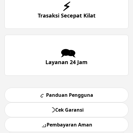
⚡
Trasaksi Secepat Kilat
🗪
Layanan 24 Jam
Panduan Pengguna
Cek Garansi
Pembayaran Aman