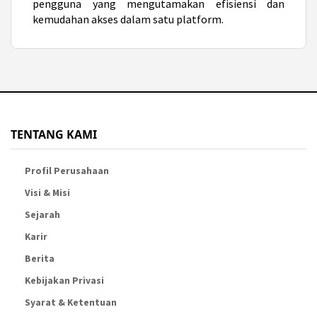
pengguna yang mengutamakan efisiensi dan
kemudahan akses dalam satu platform.
TENTANG KAMI
Profil Perusahaan
Visi & Misi
Sejarah
Karir
Berita
Kebijakan Privasi
Syarat & Ketentuan