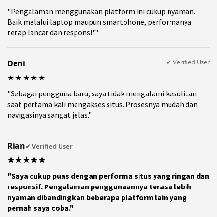
"Pengalaman menggunakan platform ini cukup nyaman.
Baik melalui laptop maupun smartphone, performanya
tetap lancar dan responsif."
✔ Verified User
Deni
★★★★★
"Sebagai pengguna baru, saya tidak mengalami kesulitan
saat pertama kali mengakses situs. Prosesnya mudah dan
navigasinya sangat jelas."
Rian
✔ Verified User
★★★★★
"Saya cukup puas dengan performa situs yang ringan dan
responsif. Pengalaman penggunaannya terasa lebih
nyaman dibandingkan beberapa platform lain yang
pernah saya coba."