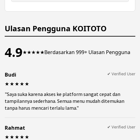
kendala teknis yang terjadi saat menggunakan
Platform umumnya menerapkan sistem
platform.
keamanan untuk membantu menjaga data
pengguna tetap terlindungi selama penggunaan
layanan.
Ulasan Pengguna KOITOTO
4.9
★★★★★
Berdasarkan 999+ Ulasan Pengguna
✔ Verified User
Budi
★★★★★
"Saya suka karena akses ke platform sangat cepat dan
tampilannya sederhana. Semua menu mudah ditemukan
tanpa harus mencari terlalu lama."
✔ Verified User
Rahmat
★★★★★