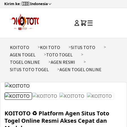
Kirim ke: 🇮🇩 Indonesia
☰
KOITOTO
KOI TOTO
SITUS TOTO
AGEN TOGEL
TOTO TOGEL
TOGEL ONLINE
AGEN RESMI
SITUS TOTO TOGEL
AGEN TOGEL ONLINE
KOITOTO ♻️ Platform Agen Situs Toto
Togel Online Resmi Akses Cepat dan