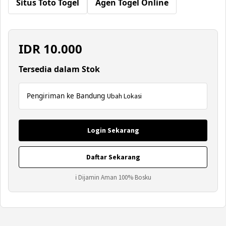
Situs Toto Togel
Agen Togel Online
IDR
10.000
Tersedia dalam Stok
Pengiriman ke Bandung
Ubah Lokasi
Login Sekarang
Daftar Sekarang
ℹ Dijamin Aman 100% Bosku