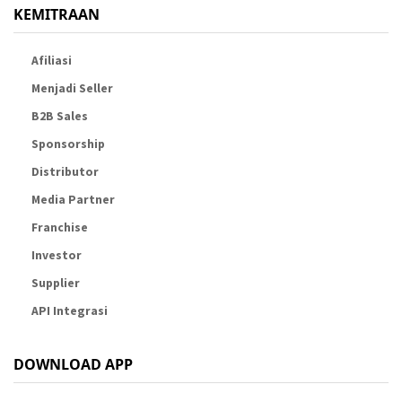
KEMITRAAN
Afiliasi
Menjadi Seller
B2B Sales
Sponsorship
Distributor
Media Partner
Franchise
Investor
Supplier
API Integrasi
DOWNLOAD APP