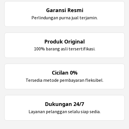
Garansi Resmi
Perlindungan purna jual terjamin.
Produk Original
100% barang asli tersertifikasi.
Cicilan 0%
Tersedia metode pembayaran fleksibel.
Dukungan 24/7
Layanan pelanggan selalu siap sedia.