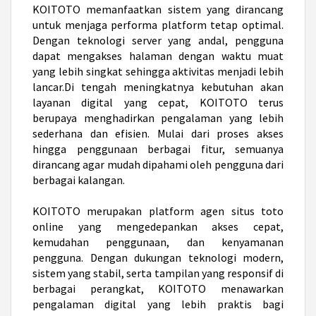
KOITOTO memanfaatkan sistem yang dirancang
untuk menjaga performa platform tetap optimal.
Dengan teknologi server yang andal, pengguna
dapat mengakses halaman dengan waktu muat
yang lebih singkat sehingga aktivitas menjadi lebih
lancar.Di tengah meningkatnya kebutuhan akan
layanan digital yang cepat, KOITOTO terus
berupaya menghadirkan pengalaman yang lebih
sederhana dan efisien. Mulai dari proses akses
hingga penggunaan berbagai fitur, semuanya
dirancang agar mudah dipahami oleh pengguna dari
berbagai kalangan.
KOITOTO merupakan platform agen situs toto
online yang mengedepankan akses cepat,
kemudahan penggunaan, dan kenyamanan
pengguna. Dengan dukungan teknologi modern,
sistem yang stabil, serta tampilan yang responsif di
berbagai perangkat, KOITOTO menawarkan
pengalaman digital yang lebih praktis bagi