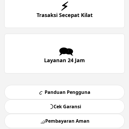
⚡
Trasaksi Secepat Kilat
🗪
Layanan 24 Jam
Panduan Pengguna
Cek Garansi
Pembayaran Aman