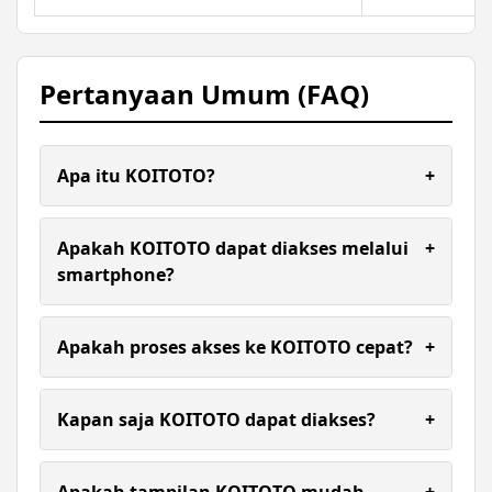
Pertanyaan Umum (FAQ)
Apa itu KOITOTO?
+
KOITOTO adalah platform online yang dirancang
untuk memberikan kemudahan akses, navigasi
Apakah KOITOTO dapat diakses melalui
+
yang sederhana, serta pengalaman penggunaan
smartphone?
yang nyaman melalui berbagai perangkat.
Ya. KOITOTO telah dioptimalkan untuk perangkat
mobile sehingga dapat diakses dengan lancar
Apakah proses akses ke KOITOTO cepat?
+
menggunakan smartphone maupun tablet tanpa
mengurangi kenyamanan pengguna.
KOITOTO mengutamakan performa platform
yang responsif sehingga pengguna dapat
Kapan saja KOITOTO dapat diakses?
+
mengakses berbagai fitur dengan lebih cepat dan
efisien.
Platform dapat diakses selama 24 jam sehingga
pengguna memiliki fleksibilitas untuk
Apakah tampilan KOITOTO mudah
+