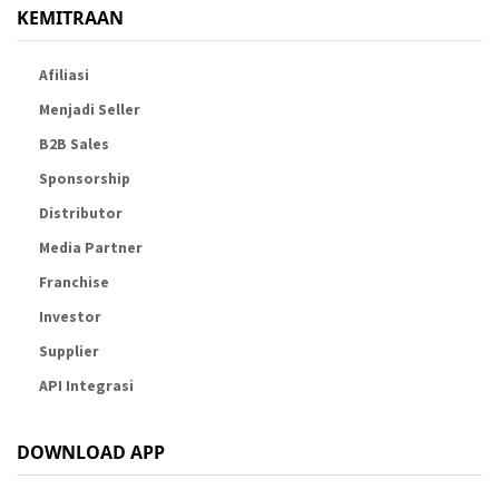
KEMITRAAN
Afiliasi
Menjadi Seller
B2B Sales
Sponsorship
Distributor
Media Partner
Franchise
Investor
Supplier
API Integrasi
DOWNLOAD APP