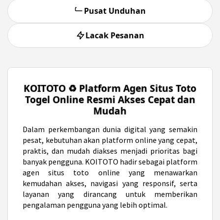
Pusat Unduhan
Lacak Pesanan
KOITOTO ♻️ Platform Agen Situs Toto
Togel Online Resmi Akses Cepat dan
Mudah
Dalam perkembangan dunia digital yang semakin
pesat,
kebutuhan akan platform online yang cepat,
praktis, dan mudah diakses menjadi prioritas bagi
banyak pengguna. KOITOTO hadir sebagai platform
agen situs toto online yang menawarkan
kemudahan akses, navigasi yang responsif, serta
layanan yang dirancang untuk memberikan
pengalaman pengguna yang lebih optimal.