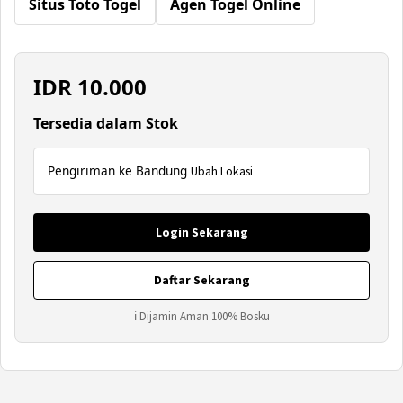
Situs Toto Togel
Agen Togel Online
IDR
10.000
Tersedia dalam Stok
Pengiriman ke Bandung
Ubah Lokasi
Login Sekarang
Daftar Sekarang
ℹ Dijamin Aman 100% Bosku