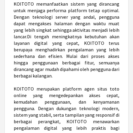
KOITOTO memanfaatkan sistem yang dirancang
untuk menjaga performa platform tetap optimal.
Dengan teknologi server yang andal, pengguna
dapat mengakses halaman dengan waktu muat
yang lebih singkat sehingga aktivitas menjadi lebih
lancar.Di tengah meningkatnya kebutuhan akan
layanan digital yang cepat, KOITOTO terus
berupaya menghadirkan pengalaman yang lebih
sederhana dan efisien. Mulai dari proses akses
hingga penggunaan berbagai fitur, semuanya
dirancang agar mudah dipahami oleh pengguna dari
berbagai kalangan.
KOITOTO merupakan platform agen situs toto
online yang mengedepankan akses cepat,
kemudahan penggunaan, dan kenyamanan
pengguna. Dengan dukungan teknologi modern,
sistem yang stabil, serta tampilan yang responsif di
berbagai perangkat, KOITOTO menawarkan
pengalaman digital yang lebih praktis bagi