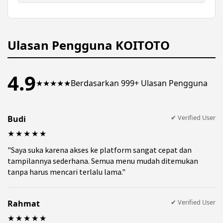
kendala teknis yang terjadi saat menggunakan
Platform umumnya menerapkan sistem
platform.
keamanan untuk membantu menjaga data
pengguna tetap terlindungi selama penggunaan
layanan.
Ulasan Pengguna KOITOTO
4.9
★★★★★
Berdasarkan 999+ Ulasan Pengguna
✔ Verified User
Budi
★★★★★
"Saya suka karena akses ke platform sangat cepat dan
tampilannya sederhana. Semua menu mudah ditemukan
tanpa harus mencari terlalu lama."
✔ Verified User
Rahmat
★★★★★