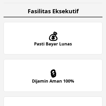
Fasilitas Eksekutif
💰
Pasti Bayar Lunas
🔒
Dijamin Aman 100%